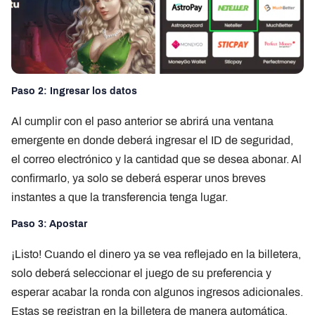
Paso 2: Ingresar los datos
Al cumplir con el paso anterior se abrirá una ventana
emergente en donde deberá ingresar el ID de seguridad,
el correo electrónico y la cantidad que se desea abonar. Al
confirmarlo, ya solo se deberá esperar unos breves
instantes a que la transferencia tenga lugar.
Paso 3: Apostar
¡Listo! Cuando el dinero ya se vea reflejado en la billetera,
solo deberá seleccionar el juego de su preferencia y
esperar acabar la ronda con algunos ingresos adicionales.
Estas se registran en la billetera de manera automática.