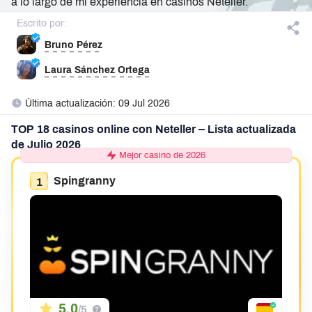
a lo largo de mi experiencia en casinos Neteller.
Escrito por:
Bruno Pérez
Laura Sánchez Ortega
Última actualización:
09 Jul 2026
TOP 18 casinos online con Neteller – Lista actualizada
de Julio 2026
Mejor casino de 2026
Spingranny
1
5.0
/5