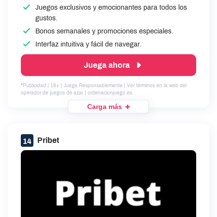
Juegos exclusivos y emocionantes para todos los
gustos.
Bonos semanales y promociones especiales.
Interfaz intuitiva y fácil de navegar.
Juega ahora
*Publicidad | 18+ | Juega Responsablemente | Ver términos en la web del
operador de juegos de azar | ordenacionjuego.es
Carga más
Pribet
14