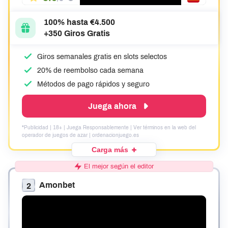
100% hasta €4.500
+350 Giros Gratis
Giros semanales gratis en slots selectos
20% de reembolso cada semana
Métodos de pago rápidos y seguro
Juega ahora
*Publicidad | 18+ | Juega Responsablemente | Ver términos en la web del
operador de juegos de azar | ordenacionjuego.es
Carga más
El mejor según el editor
Amonbet
2