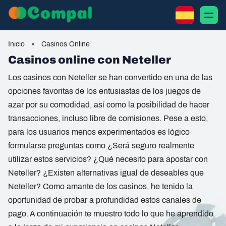
Inicio
Casinos Online
»
Casinos online con Neteller
Los casinos con Neteller se han convertido en una de las
opciones favoritas de los entusiastas de los juegos de
azar por su comodidad, así como la posibilidad de hacer
transacciones, incluso libre de comisiones. Pese a esto,
para los usuarios menos experimentados es lógico
formularse preguntas como ¿Será seguro realmente
utilizar estos servicios? ¿Qué necesito para apostar con
Neteller? ¿Existen alternativas igual de deseables que
Neteller? Como amante de los casinos, he tenido la
oportunidad de probar a profundidad estos canales de
pago. A continuación te muestro todo lo que he aprendido