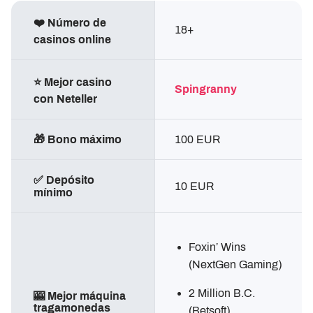
❤️ Número de
18+
casinos online
⭐ Mejor casino
Spingranny
con Neteller
🎁 Bono máximo
100 EUR
✅ Depósito
10 EUR
mínimo
Foxin’ Wins
(NextGen Gaming)
2 Million B.C.
🎰 Mejor máquina
tragamonedas
(Betsoft)