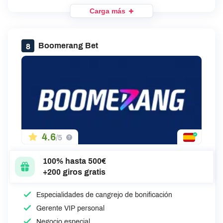
Carga más
Boomerang Bet
8
4.6
/5
100% hasta 500€
+200 giros gratis
Especialidades de cangrejo de bonificación
Gerente VIP personal
Negocio especial