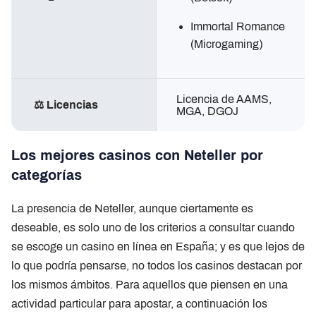
Immortal Romance
(Microgaming)
Licencia de AAMS,
⚖️ Licencias
MGA, DGOJ
Los mejores casinos con Neteller por
categorías
La presencia de Neteller, aunque ciertamente es
deseable, es solo uno de los criterios a consultar cuando
se escoge un casino en línea en España; y es que lejos de
lo que podría pensarse, no todos los casinos destacan por
los mismos ámbitos. Para aquellos que piensen en una
actividad particular para apostar, a continuación los