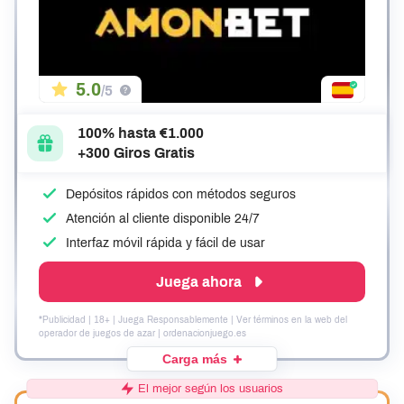
5.0
/5
100% hasta €1.000
+300 Giros Gratis
Depósitos rápidos con métodos seguros
Atención al cliente disponible 24/7
Interfaz móvil rápida y fácil de usar
Juega ahora
*Publicidad | 18+ | Juega Responsablemente | Ver términos en la web del
operador de juegos de azar | ordenacionjuego.es
Carga más
El mejor según los usuarios