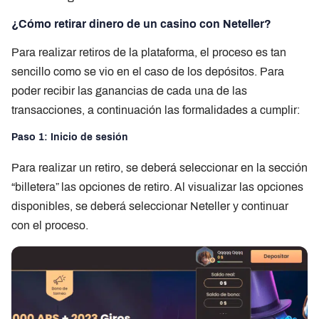
¿Cómo retirar dinero de un casino con Neteller?
Para realizar retiros de la plataforma, el proceso es tan
sencillo como se vio en el caso de los depósitos. Para
poder recibir las ganancias de cada una de las
transacciones, a continuación las formalidades a cumplir:
Paso 1: Inicio de sesión
Para realizar un retiro, se deberá seleccionar en la sección
“billetera” las opciones de retiro. Al visualizar las opciones
disponibles, se deberá seleccionar Neteller y continuar
con el proceso.