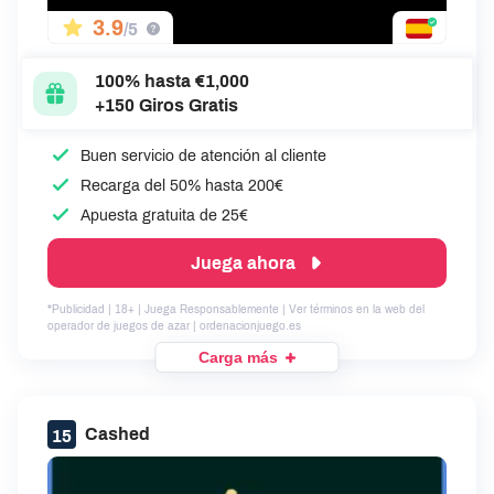
3.9
/5
100% hasta €1,000
+150 Giros Gratis
Buen servicio de atención al cliente
Recarga del 50% hasta 200€
Apuesta gratuita de 25€
Juega ahora
*Publicidad | 18+ | Juega Responsablemente | Ver términos en la web del
operador de juegos de azar | ordenacionjuego.es
Carga más
Cashed
15