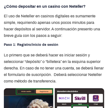
¿Cómo depositar en un casino con Neteller?
El uso de Neteller en casinos digitales es sumamente
simple, requiriendo apenas unos pocos minutos para
hacer depósitos al servidor. A continuación presento una
breve guía con los pasos a seguir:
Paso 1: Registro/inicio de sesión
Lo primero que se deberá hacer es iniciar sesión y
seleccionar “depósito” o “billetera” en la esquina superior
derecha. En caso de no tener una cuenta, se deberá llenar
el formulario de suscripción. Deberá seleccionar Neteller
como método de transferencia.