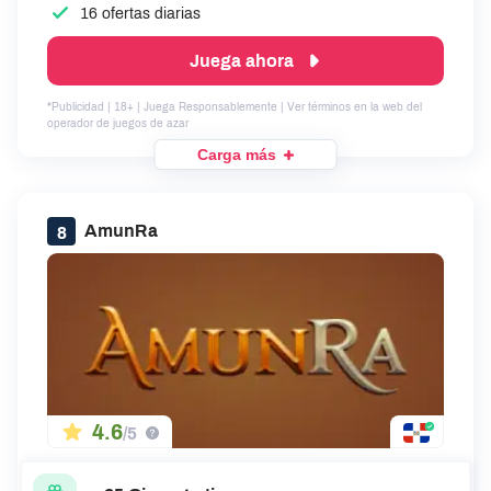
16 ofertas diarias
Juega ahora
*Publicidad | 18+ | Juega Responsablemente | Ver términos en la web del
operador de juegos de azar
Carga más
AmunRa
8
4.6
/5