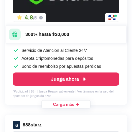
4.8
/5
300% hasta $20,000
Servicio de Atención al Cliente 24/7
Acepta Criptomonedas para depósitos
Bono de reembolso por apuestas perdidas
Juega ahora
*Publicidad | 18+ | Juega Responsablemente | Ver términos en la web del
operador de juegos de azar
Carga más
888starz
6