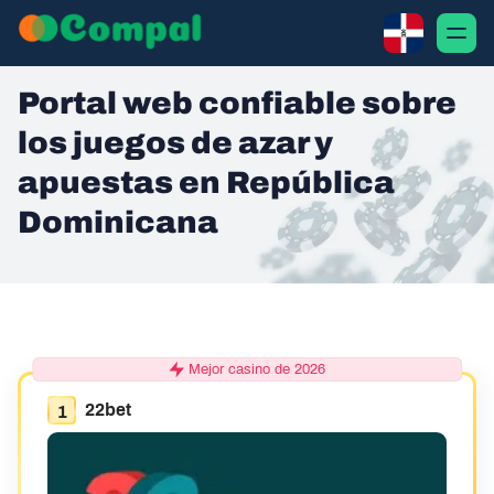
Portal web confiable sobre
los juegos de azar y
apuestas en República
Dominicana
Mejor casino de 2026
22bet
1