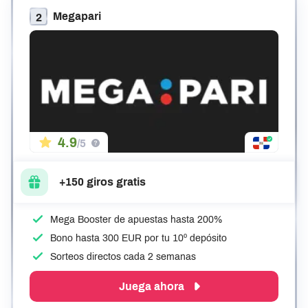
Megapari
2
4.9
/5
+150 giros gratis
Mega Booster de apuestas hasta 200%
Bono hasta 300 EUR por tu 10º depósito
Sorteos directos cada 2 semanas
Juega ahora