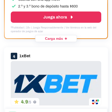
2.º y 3.º bono de depósito hasta $600
Juega ahora
*Publicidad | 18+ | Juega Responsablemente | Ver términos en la web del
operador de juegos de azar
Carga más
1xBet
4
4.9
/5