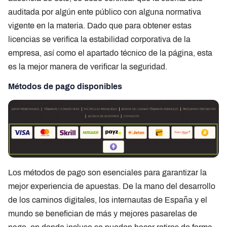
auditada por algún ente público con alguna normativa
vigente en la materia. Dado que para obtener estas
licencias se verifica la estabilidad corporativa de la
empresa, así como el apartado técnico de la página, esta
es la mejor manera de verificar la seguridad.
Métodos de pago disponibles
Los métodos de pago son esenciales para garantizar la
mejor experiencia de apuestas. De la mano del desarrollo
de los caminos digitales, los internautas de España y el
mundo se benefician de más y mejores pasarelas de