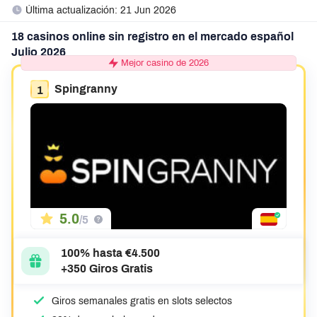
Última actualización:
21 Jun 2026
18 casinos online sin registro en el mercado español
Julio 2026
Mejor casino de 2026
Spingranny
1
5.0
/5
100% hasta €4.500
+350 Giros Gratis
Giros semanales gratis en slots selectos