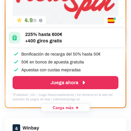
4.9
/5
225% hasta 600€
+400 giros gratis
Bonificación de recarga del 50% hasta 50€
50€ en bonos de apuesta gratuita
Apuestas con cuotas mejoradas
Juega ahora
*Publicidad | 18+ | Juega Responsablemente | Ver términos en la web del
operador de juegos de azar | ordenacionjuego.es
Carga más
Winbay
4