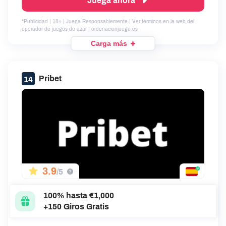
Juega ahora
*Publicidad | 18+ | Juega Responsablemente | Ver términos en la web del
operador de juegos de azar | ordenacionjuego.es
Carga más
Pribet
14
3.9
/5
100% hasta €1,000
+150 Giros Gratis