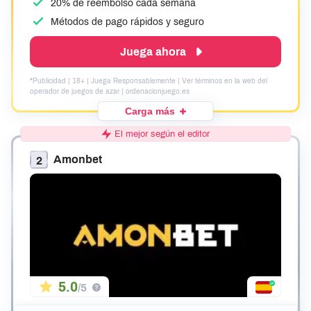
20% de reembolso cada semana
Métodos de pago rápidos y seguro
Juega ahora
*Publicidad | 18+ | Juega Responsablemente | Ver términos en la web del
operador de juegos de azar | ordenacionjuego.es
Carga más
El mejor según el editor
Amonbet
2
5.0
/5