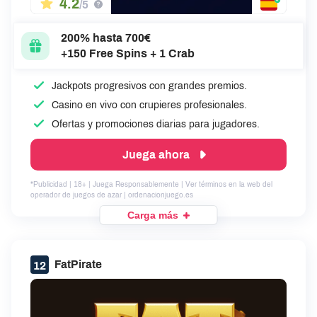
4.2
/5
200% hasta 700€
+150 Free Spins + 1 Crab
Jackpots progresivos con grandes premios.
Casino en vivo con crupieres profesionales.
Ofertas y promociones diarias para jugadores.
Juega ahora
*Publicidad | 18+ | Juega Responsablemente | Ver términos en la web del
operador de juegos de azar | ordenacionjuego.es
Carga más
FatPirate
12