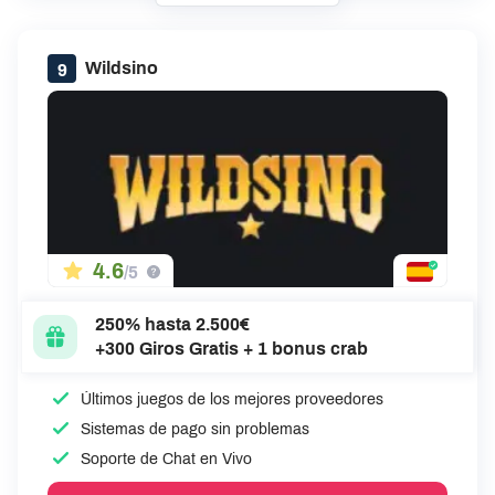
Wildsino
9
4.6
/5
250% hasta 2.500€
+300 Giros Gratis + 1 bonus crab
Últimos juegos de los mejores proveedores
Sistemas de pago sin problemas
Soporte de Chat en Vivo