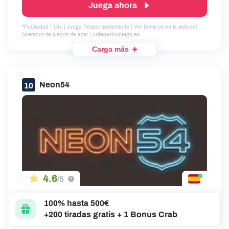
Juega ahora
*Publicidad | 18+ | Juega Responsablemente | Ver términos en la web del
operador de juegos de azar | ordenacionjuego.es
Carga más
Neon54
10
4.6
/5
100% hasta 500€
+200 tiradas gratis + 1 Bonus Crab