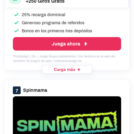
+250 Giros Gratis
25% recarga dominical
Generoso programa de referidos
Bonos en los primeros tres depósitos
Juega ahora
*Publicidad | 18+ | Juega Responsablemente | Ver términos en la web del
operador de juegos de azar | ordenacionjuego.es
Carga más
Spinmama
7