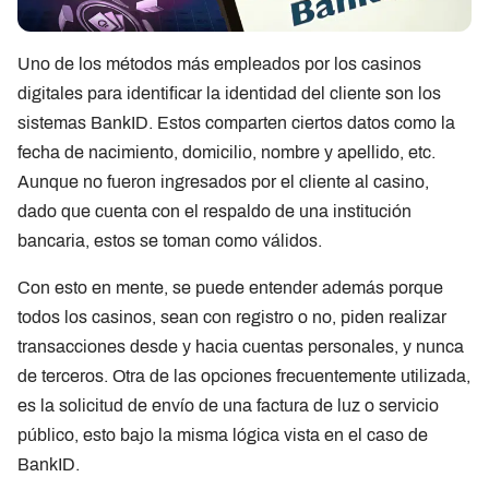
Uno de los métodos más empleados por los casinos
digitales para identificar la identidad del cliente son los
sistemas BankID. Estos comparten ciertos datos como la
fecha de nacimiento, domicilio, nombre y apellido, etc.
Aunque no fueron ingresados por el cliente al casino,
dado que cuenta con el respaldo de una institución
bancaria, estos se toman como válidos.
Con esto en mente, se puede entender además porque
todos los casinos, sean con registro o no, piden realizar
transacciones desde y hacia cuentas personales, y nunca
de terceros. Otra de las opciones frecuentemente utilizada,
es la solicitud de envío de una factura de luz o servicio
público, esto bajo la misma lógica vista en el caso de
BankID.