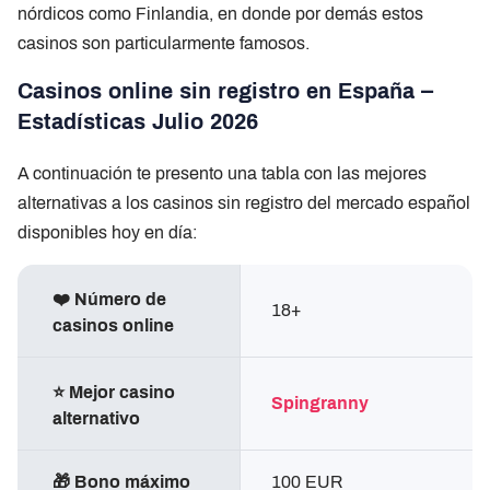
nórdicos como Finlandia, en donde por demás estos
casinos son particularmente famosos.
Casinos online sin registro en España –
Estadísticas Julio 2026
A continuación te presento una tabla con las mejores
alternativas a los casinos sin registro del mercado español
disponibles hoy en día:
❤️ Número de
18+
casinos online
⭐ Mejor casino
Spingranny
alternativo
🎁 Bono máximo
100 EUR