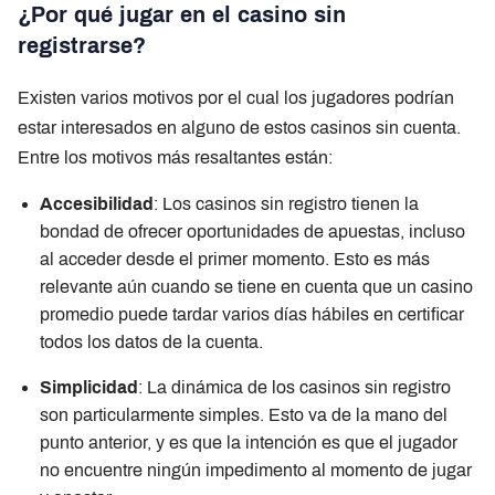
¿Por qué jugar en el casino sin
registrarse?
Existen varios motivos por el cual los jugadores podrían
estar interesados en alguno de estos casinos sin cuenta.
Entre los motivos más resaltantes están:
Accesibilidad
: Los casinos sin registro tienen la
bondad de ofrecer oportunidades de apuestas, incluso
al acceder desde el primer momento. Esto es más
relevante aún cuando se tiene en cuenta que un casino
promedio puede tardar varios días hábiles en certificar
todos los datos de la cuenta.
Simplicidad
: La dinámica de los casinos sin registro
son particularmente simples. Esto va de la mano del
punto anterior, y es que la intención es que el jugador
no encuentre ningún impedimento al momento de jugar