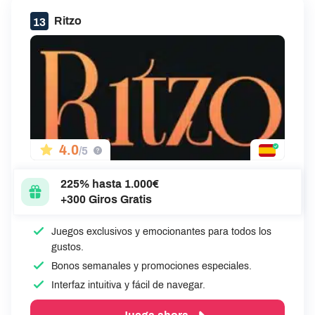
Ritzo
13
4.0
/5
225% hasta 1.000€
+300 Giros Gratis
Juegos exclusivos y emocionantes para todos los
gustos.
Bonos semanales y promociones especiales.
Interfaz intuitiva y fácil de navegar.