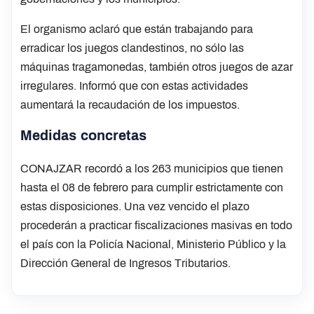
El organismo aclaró que están trabajando para
erradicar los juegos clandestinos, no sólo las
máquinas tragamonedas, también otros juegos de azar
irregulares. Informó que con estas actividades
aumentará la recaudación de los impuestos.
Medidas concretas
CONAJZAR recordó a los 263 municipios que tienen
hasta el 08 de febrero para cumplir estrictamente con
estas disposiciones. Una vez vencido el plazo
procederán a practicar fiscalizaciones masivas en todo
el país con la Policía Nacional, Ministerio Público y la
Dirección General de Ingresos Tributarios.