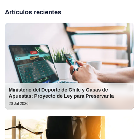
Artículos recientes
Ministerio del Deporte de Chile y Casas de
Apuestas: Proyecto de Ley para Preservar la
Integridad Deportiva
20 Jul 2026