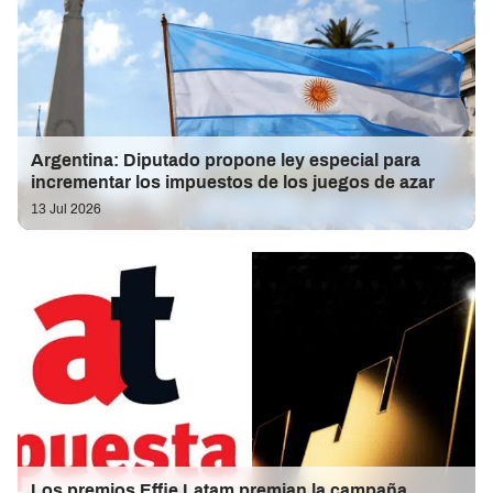
Argentina: Diputado propone ley especial para
incrementar los impuestos de los juegos de azar
13 Jul 2026
Los premios Effie Latam premian la campaña