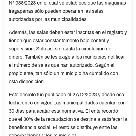
N° 938/2023 en el cual se establece que las máquinas
tragaperras sólo pueden operar en las salas
autorizadas por las municipalidades.
Además, las salas deben estar inscritas en el registro y
tienen que estar constantemente bajo control y
supervisión. Sólo así se regula la circulación del
dinero. También se les exige a los municipios notificar
el número de salas que han autorizado. Según el
propio ente, tan sólo un municipio ha cumplido con
esta disposición.
Este decreto fue publicado el 27/12/2023 y desde esa
fecha entró en vigor. Las municipalidades cuentan con
30 días para acatar esta normativa. El ente recordó
que el 30% de la recaudación se destina a satisfacer la
beneficencia social. El resto se distribuye entre las
gobernaciones y los municipios.