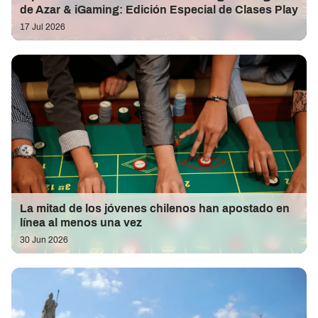
de Azar & iGaming: Edición Especial de Clases Play
17 Jul 2026
La mitad de los jóvenes chilenos han apostado en
línea al menos una vez
30 Jun 2026