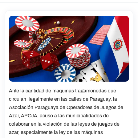
Ante la cantidad de máquinas tragamonedas que
circulan ilegalmente en las calles de Paraguay, la
Asociación Paraguaya de Operadores de Juegos de
Azar, APOJA, acusó a las municipalidades de
colaborar en la violación de las leyes de juegos de
azar, especialmente la ley de las máquinas