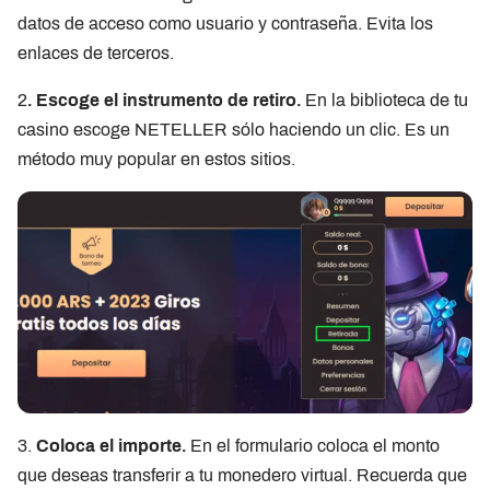
datos de acceso como usuario y contraseña. Evita los
enlaces de terceros.
2
. Escoge el instrumento de retiro.
En la biblioteca de tu
casino escoge NETELLER sólo haciendo un clic. Es un
método muy popular en estos sitios.
3.
Coloca el importe.
En el formulario coloca el monto
que deseas transferir a tu monedero virtual. Recuerda que