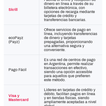
dinero en línea a través de su
billetera electrónica, con
Skrill
opciones de recarga mediante
tarjetas de crédito y
transferencias bancarias.
Ofrece servicios de pago en
línea, incluyendo transferencias
ecoPayz
de dinero y tarjetas
(Payz)
prepagadas, proporcionando
una alternativa segura y
conveniente.
Es una red de centros de pago
en Argentina, permite realizar
transacciones en efectivo,
Pago Fácil
siendo una opción accesible
para aquellos que prefieren
este método.
Líderes en tarjetas de crédito y
débito, facilitan pagos en línea
Visa y
y en tiendas físicas, siendo
Mastercard
ampliamente aceptadas a nivel
global.