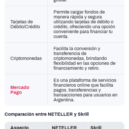
Permite cargar fondos de
manera rápida y segura
Tarjetas de
utilizando tarjetas de débito o
Débito/Crédito
crédito, ofreciendo una opción
conveniente para financiar tu
cuenta.
Facilita la conversión y
transferencia de
Criptomonedas
criptomonedas, brindando
flexibilidad en las opciones de
financiamiento y retiro.
Es una plataforma de servicios
financieros online que facilita
Mercado
pagos, transferencias y
Pago
transacciones para usuarios en
Argentina.
Comparación entre NETELLER y Skrill
Aspecto
NETELLER
Skrill