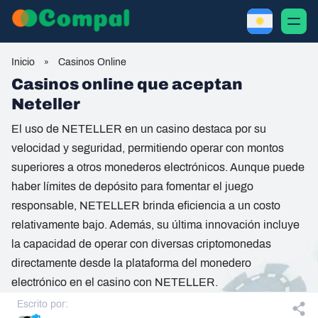
Inicio
Casinos Online
»
Casinos online que aceptan
Neteller
El uso de NETELLER en un casino destaca por su
velocidad y seguridad, permitiendo operar con montos
superiores a otros monederos electrónicos. Aunque puede
haber límites de depósito para fomentar el juego
responsable, NETELLER brinda eficiencia a un costo
relativamente bajo. Además, su última innovación incluye
la capacidad de operar con diversas criptomonedas
directamente desde la plataforma del monedero
electrónico en el casino con NETELLER.
Escrito por: