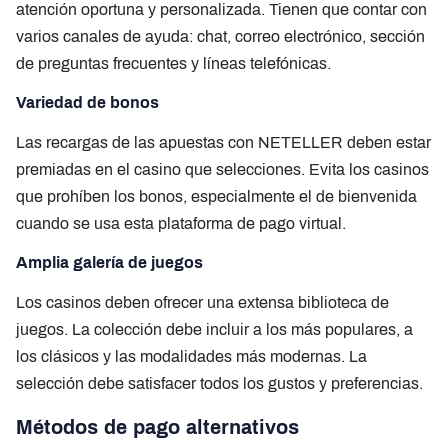
atención oportuna y personalizada. Tienen que contar con
varios canales de ayuda: chat, correo electrónico, sección
de preguntas frecuentes y líneas telefónicas.
Variedad de bonos
Las recargas de las apuestas con NETELLER deben estar
premiadas en el casino que selecciones. Evita los casinos
que prohíben los bonos, especialmente el de bienvenida
cuando se usa esta plataforma de pago virtual.
Amplia galería de juegos
Los casinos deben ofrecer una extensa biblioteca de
juegos. La colección debe incluir a los más populares, a
los clásicos y las modalidades más modernas. La
selección debe satisfacer todos los gustos y preferencias.
Métodos de pago alternativos