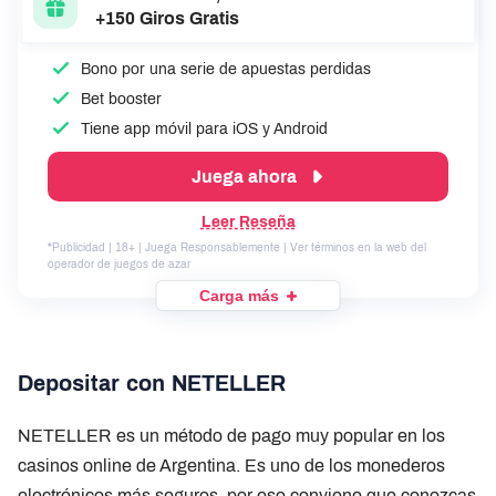
+150 Giros Gratis
Bono por una serie de apuestas perdidas
Bet booster
Tiene app móvil para iOS y Android
Juega ahora
Leer Reseña
*Publicidad | 18+ | Juega Responsablemente | Ver términos en la web del
operador de juegos de azar
Carga más
Depositar con NETELLER
NETELLER es un método de pago muy popular en los
casinos online de Argentina. Es uno de los monederos
electrónicos más seguros, por eso conviene que conozcas