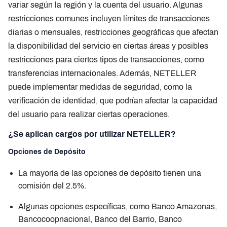
variar según la región y la cuenta del usuario. Algunas
restricciones comunes incluyen límites de transacciones
diarias o mensuales, restricciones geográficas que afectan
la disponibilidad del servicio en ciertas áreas y posibles
restricciones para ciertos tipos de transacciones, como
transferencias internacionales. Además, NETELLER
puede implementar medidas de seguridad, como la
verificación de identidad, que podrían afectar la capacidad
del usuario para realizar ciertas operaciones.
¿Se aplican cargos por utilizar NETELLER?
Opciones de Depósito
La mayoría de las opciones de depósito tienen una
comisión del 2.5%.
Algunas opciones específicas, como Banco Amazonas,
Bancocoopnacional, Banco del Barrio, Banco