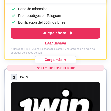
Bono de miércoles
Promocódigos en Telegram
Bonificación del 50% los lunes
Juega ahora
Leer Reseña
*Publicidad | 18+ | Juega Responsablemente | Ver términos en la web del
operador de juegos de azar
Carga más
El mejor según el editor
1win
2