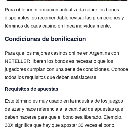
Para obtener información actualizada sobre los bonos
disponibles, es recomendable revisar las promociones y
términos de cada casino en línea individualmente.
Condiciones de bonificación
Para que los mejores casinos online en Argentina con
NETELLER liberen los bonos es necesario que los
jugadores cumplan con una serie de condiciones. Conoce
todos los requisitos que deben satisfacerse:
Requisitos de apuestas
Este término es muy usado en la industria de los juegos
de azar y hace referencia a la cantidad de apuestas que
deben hacerse para que el bono sea liberado. Ejemplo,
30X significa que hay que apostar 30 veces el bono.