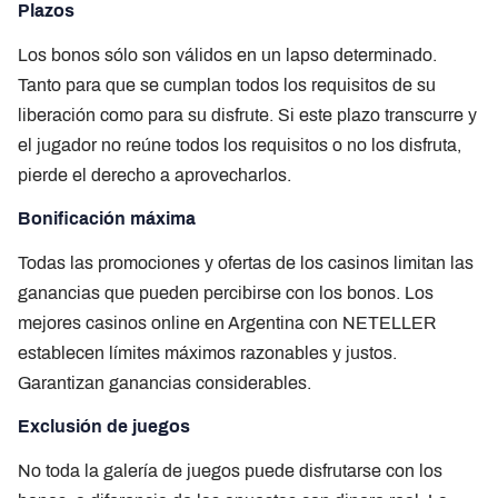
Plazos
Los bonos sólo son válidos en un lapso determinado.
Tanto para que se cumplan todos los requisitos de su
liberación como para su disfrute. Si este plazo transcurre y
el jugador no reúne todos los requisitos o no los disfruta,
pierde el derecho a aprovecharlos.
Bonificación máxima
Todas las promociones y ofertas de los casinos limitan las
ganancias que pueden percibirse con los bonos. Los
mejores casinos online en Argentina con NETELLER
establecen límites máximos razonables y justos.
Garantizan ganancias considerables.
Exclusión de juegos
No toda la galería de juegos puede disfrutarse con los