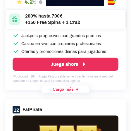
4.2
/5
200% hasta 700€
+150 Free Spins + 1 Crab
Jackpots progresivos con grandes premios.
Casino en vivo con crupieres profesionales.
Ofertas y promociones diarias para jugadores.
Juega ahora
*Publicidad | 18+ | Juega Responsablemente | Ver términos en la web del
operador de juegos de azar | ordenacionjuego.es
Carga más
FatPirate
12