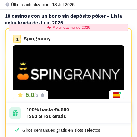
Última actualización:
18 Jul 2026
18 casinos con un bono sin depósito póker – Lista
actualizada de Julio 2026
Mejor casino de 2026
Spingranny
1
5.0
/5
100% hasta €4.500
+350 Giros Gratis
Giros semanales gratis en slots selectos