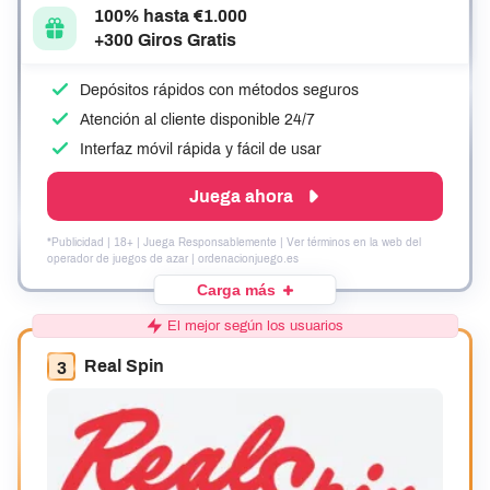
100% hasta €1.000
+300 Giros Gratis
Depósitos rápidos con métodos seguros
Atención al cliente disponible 24/7
Interfaz móvil rápida y fácil de usar
Juega ahora
*Publicidad | 18+ | Juega Responsablemente | Ver términos en la web del
operador de juegos de azar | ordenacionjuego.es
Carga más
El mejor según los usuarios
Real Spin
3