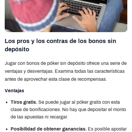
Los pros y los contras de los bonos sin
depósito
Jugar con bonos de póker sin depósito ofrece una serie de
ventajas y desventajas. Examina todas las características
antes de aprovechar esta clase de recompensas.
Ventajas
Tiros gratis.
Se puede jugar al póker gratis con esta
clase de bonificaciones. No hay que depositar el monto
de las apuestas ni recargar.
Posibilidad de obtener ganancias.
Es posible apostar