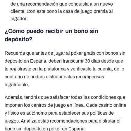
de una recomendación que conquista a un nuevo
cliente. Con este bono la casa de juego premia al
jugador.
¿Cómo puedo recibir un bono sin
depósito?
Recuerda que antes de jugar al póker gratis con bonos sin
depósito en España, deben transcurrir 30 días desde que
te registraste en la plataforma y verificaste tu cuenta, de lo
contrario no podrás disfrutar estas recompensas
legalmente.
Además, tendrás que satisfacer todas las condiciones que
imponen los centros de juego en línea. Cada casino online
y físico es autónomo para establecer sus políticas de
juegos. Analiza estas recomendaciones para disfrutar el
bono sin depósito en póker en España: