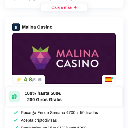
Carga más
Malina Casino
5
4.8
/5
100% hasta 500€
+200 Giros Gratis
Recarga Fin de Semana €700 + 50 tiradas
Acepta criptodivisas