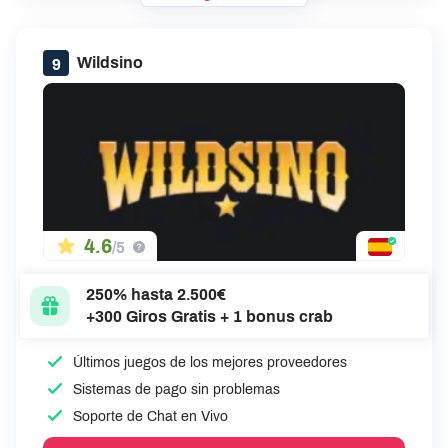
Wildsino
9
4.6
/5
250% hasta 2.500€
+300 Giros Gratis + 1 bonus crab
Últimos juegos de los mejores proveedores
Sistemas de pago sin problemas
Soporte de Chat en Vivo