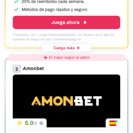
20% de reembolso cada semana
Métodos de pago rápidos y seguro
Juega ahora
*Publicidad | 18+ | Juega Responsablemente | Ver términos en la web del
operador de juegos de azar | ordenacionjuego.es
Carga más
El mejor según el editor
Amonbet
2
5.0
/5