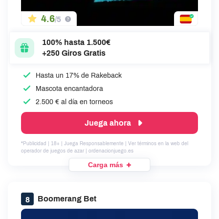
4.6
/5
100% hasta 1.500€
+250 Giros Gratis
Hasta un 17% de Rakeback
Mascota encantadora
2.500 € al día en torneos
Juega ahora
*Publicidad | 18+ | Juega Responsablemente | Ver términos en la web del
operador de juegos de azar | ordenacionjuego.es
Carga más
Boomerang Bet
8