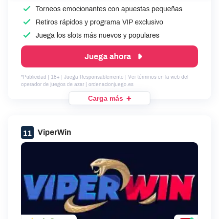
Torneos emocionantes con apuestas pequeñas
Retiros rápidos y programa VIP exclusivo
Juega los slots más nuevos y populares
Juega ahora
*Publicidad | 18+ | Juega Responsablemente | Ver términos en la web del
operador de juegos de azar | ordenacionjuego.es
Carga más
ViperWin
11