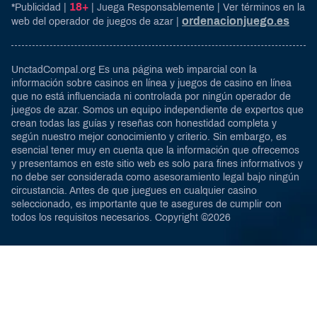
18+
*Publicidad |
| Juega Responsablemente | Ver términos en la
ordenacionjuego.es
web del operador de juegos de azar |
UnctadCompal.org Es una página web imparcial con la
información sobre casinos en línea y juegos de casino en línea
que no está influenciada ni controlada por ningún operador de
juegos de azar. Somos un equipo independiente de expertos que
crean todas las guías y reseñas con honestidad completa y
según nuestro mejor conocimiento y criterio. Sin embargo, es
esencial tener muy en cuenta que la información que ofrecemos
y presentamos en este sitio web es solo para fines informativos y
no debe ser considerada como asesoramiento legal bajo ningún
circustancia. Antes de que juegues en cualquier casino
seleccionado, es importante que te asegures de cumplir con
todos los requisitos necesarios. Copyright ©2026