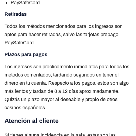
PaySafeCard
Retiradas
Todos los métodos mencionados para los ingresos son
aptos para hacer retiradas, salvo las tarjetas prepago
PaySafeCard.
Plazos para pagos
Los ingresos son prácticamente inmediatos para todos los
métodos comentados, tardando segundos en tener el
dinero en tu cuenta. Respecto a los pagos, estos son algo
más lentos y tardan de 8 a 12 días aproximadamente.
Quizás un plazo mayor al deseable y propio de otros
casinos españoles.
Atención al cliente
Si tienes alguna incidencia en la sala, estas son las