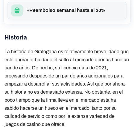
+Reembolso semanal hasta el 20%
Historia
La historia de Gratogana es relativamente breve, dado que
este operador ha dado el salto al mercado apenas hace un
par de años. De hecho, su licencia data de 2021,
precisando después de un par de años adicionales para
empezar a desarrollar sus actividades. Así que por ahora
su historia no es demasiado extensa. No obstante, en el
poco tiempo que la firma lleva en el mercado esta ha
sabido hacerse un hueco en el mercado, tanto por su
calidad de servicio como por la extensa variedad de
juegos de casino que ofrece.