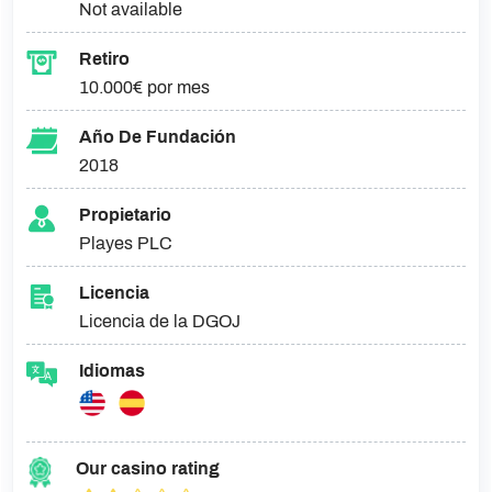
Not available
Retiro
10.000€ por mes
Año De Fundación
2018
Propietario
Playes PLC
Licencia
Licencia de la DGOJ
Idiomas
Our casino rating