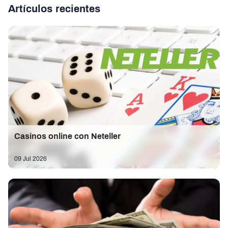
Artículos recientes
Casinos online con Neteller
09 Jul 2026