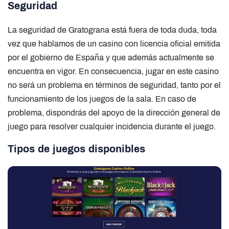
Seguridad
La seguridad de Gratograna está fuera de toda duda, toda
vez que hablamos de un casino con licencia oficial emitida
por el gobierno de España y que además actualmente se
encuentra en vigor. En consecuencia, jugar en este casino
no será un problema en términos de seguridad, tanto por el
funcionamiento de los juegos de la sala. En caso de
problema, dispondrás del apoyo de la dirección general de
juego para resolver cualquier incidencia durante el juego.
Tipos de juegos disponibles