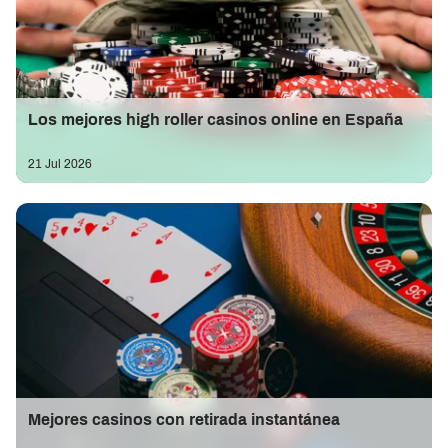
Los mejores high roller casinos online en España
21 Jul 2026
Mejores casinos con retirada instantánea