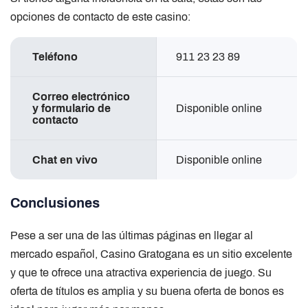
opciones de contacto de este casino:
Teléfono
911 23 23 89
Correo electrónico
y formulario de
Disponible online
contacto
Chat en vivo
Disponible online
Conclusiones
Pese a ser una de las últimas páginas en llegar al
mercado español, Casino Gratogana es un sitio excelente
y que te ofrece una atractiva experiencia de juego. Su
oferta de títulos es amplia y su buena oferta de bonos es