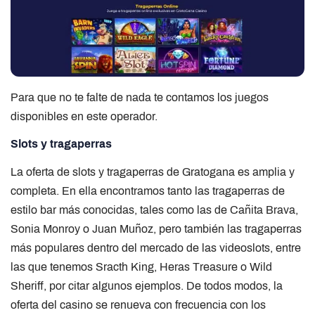
Para que no te falte de nada te contamos los juegos
disponibles en este operador.
Slots y tragaperras
La oferta de slots y tragaperras de Gratogana es amplia y
completa. En ella encontramos tanto las tragaperras de
estilo bar más conocidas, tales como las de Cañita Brava,
Sonia Monroy o Juan Muñoz, pero también las tragaperras
más populares dentro del mercado de las videoslots, entre
las que tenemos Sracth King, Heras Treasure o Wild
Sheriff, por citar algunos ejemplos. De todos modos, la
oferta del casino se renueva con frecuencia con los