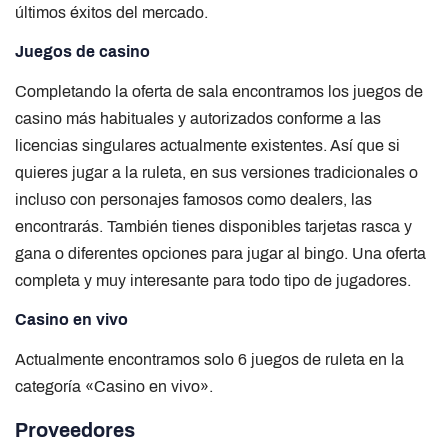
últimos éxitos del mercado.
Juegos de casino
Completando la oferta de sala encontramos los juegos de
casino más habituales y autorizados conforme a las
licencias singulares actualmente existentes. Así que si
quieres jugar a la ruleta, en sus versiones tradicionales o
incluso con personajes famosos como dealers, las
encontrarás. También tienes disponibles tarjetas rasca y
gana o diferentes opciones para jugar al bingo. Una oferta
completa y muy interesante para todo tipo de jugadores.
Casino en vivo
Actualmente encontramos solo 6 juegos de ruleta en la
categoría «Casino en vivo».
Proveedores