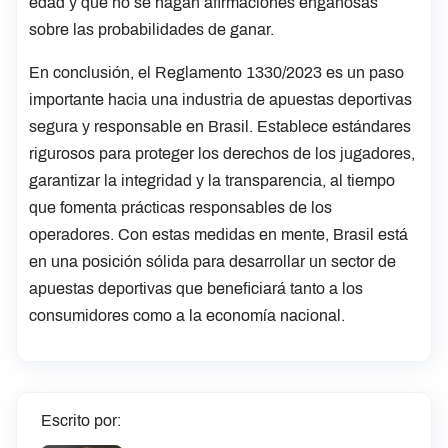
edad y que no se hagan afirmaciones engañosas
sobre las probabilidades de ganar.
En conclusión, el Reglamento 1330/2023 es un paso
importante hacia una industria de apuestas deportivas
segura y responsable en Brasil. Establece estándares
rigurosos para proteger los derechos de los jugadores,
garantizar la integridad y la transparencia, al tiempo
que fomenta prácticas responsables de los
operadores. Con estas medidas en mente, Brasil está
en una posición sólida para desarrollar un sector de
apuestas deportivas que beneficiará tanto a los
consumidores como a la economía nacional.
Escrito por: