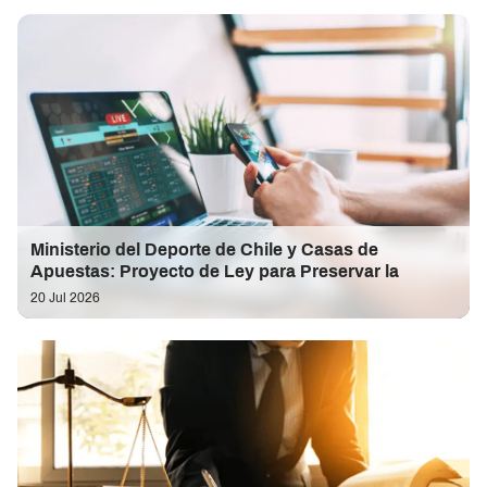
Ministerio del Deporte de Chile y Casas de
Apuestas: Proyecto de Ley para Preservar la
Integridad Deportiva
20 Jul 2026