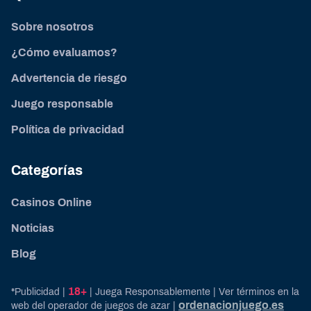
Sobre nosotros
¿Cómo evaluamos?
Advertencia de riesgo
Juego responsable
Política de privacidad
Categorías
Casinos Online
Noticias
Blog
18+
*Publicidad |
| Juega Responsablemente | Ver términos en la
ordenacionjuego.es
web del operador de juegos de azar |