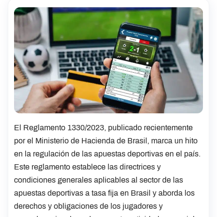
El Reglamento 1330/2023, publicado recientemente
por el Ministerio de Hacienda de Brasil, marca un hito
en la regulación de las apuestas deportivas en el país.
Este reglamento establece las directrices y
condiciones generales aplicables al sector de las
apuestas deportivas a tasa fija en Brasil y aborda los
derechos y obligaciones de los jugadores y