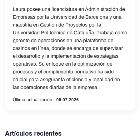
Laura posee una licenciatura en Administración de
Empresas por la Universidad de Barcelona y una
maestría en Gestión de Proyectos por la
Universidad Politécnica de Cataluña. Trabaja como
gerente de operaciones en una plataforma de
casinos en línea, donde se encarga de supervisar
el desarrollo y la implementación de estrategias
operativas. Su enfoque en la optimización de
procesos y el cumplimiento normativo ha sido
crucial para asegurar la eficiencia y legalidad en
las operaciones diarias de la empresa.
Última actualización:
05.07.2026
Artículos recientes