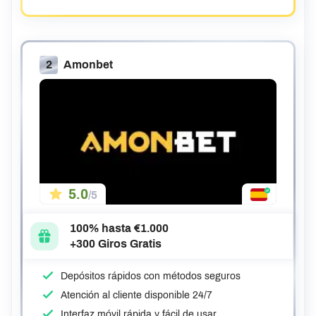
2
Amonbet
5.0
/5
100% hasta €1.000
+300 Giros Gratis
Depósitos rápidos con métodos seguros
Atención al cliente disponible 24/7
Interfaz móvil rápida y fácil de usar