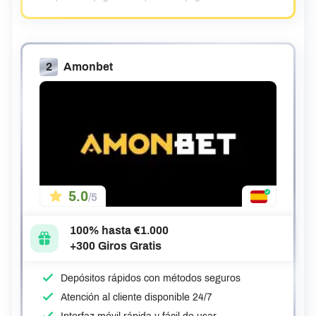
2
Amonbet
5.0
/5
100% hasta €1.000
+300 Giros Gratis
Depósitos rápidos con métodos seguros
Atención al cliente disponible 24/7