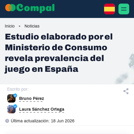
Inicio
Noticias
»
Estudio elaborado por el
Ministerio de Consumo
revela prevalencia del
juego en España
Escrito por:
Bruno Pérez
Laura Sánchez Ortega
Última actualización:
18 Jun 2026