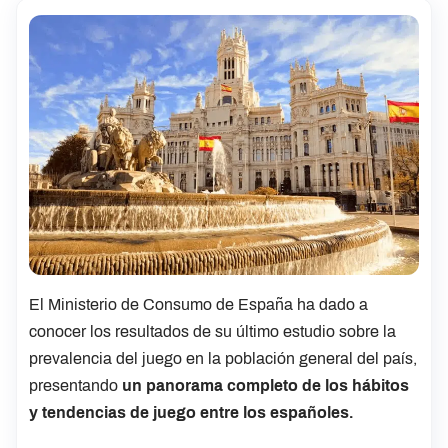
El Ministerio de Consumo de España ha dado a
conocer los resultados de su último estudio sobre la
prevalencia del juego en la población general del país,
presentando
un panorama completo de los hábitos
y tendencias de juego entre los españoles.