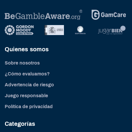
Quienes somos
Sobre nosotros
¿Cómo evaluamos?
Advertencia de riesgo
Juego responsable
Política de privacidad
Categorías