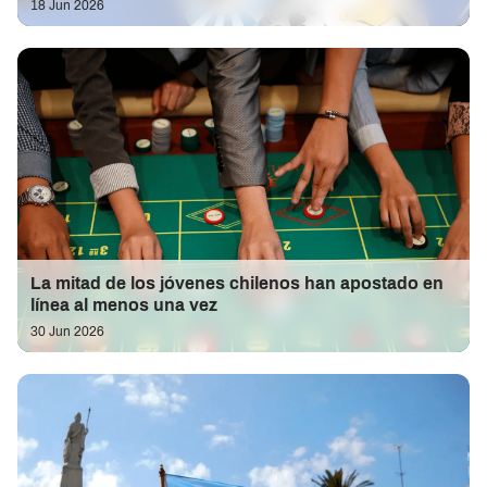
tragamonedas
18 Jun 2026
La mitad de los jóvenes chilenos han apostado en
línea al menos una vez
30 Jun 2026