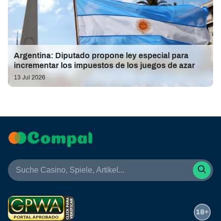
Argentina: Diputado propone ley especial para
incrementar los impuestos de los juegos de azar
13 Jul 2026