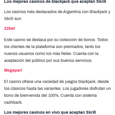
Los mejores casinos de blackjack que aceptan Skrill
Los casinos más destacados de Argentina con Blackjack y
Skrill son:
22bet
Este casino se destaca por su colección de bonos. Todos
los clientes de la plataforma son premiados, tanto los
nuevos usuarios como los más fieles. Cuenta con la
aceptación del público por sus buenos servicios.
Megapari
El casino ofrece una variedad de juegos blackjack, desde
los clásicos hasta las variantes. Los jugadores disfrutan un
bono de bienvenida del 100%. Cuenta con sistema
cashback.
Los mejores casinos en vivo que aceptan Skrill