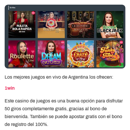
Los mejores juegos en vivo de Argentina los ofrecen:
1win
Este casino de juegos es una buena opción para disfrutar
50 giros completamente gratis, gracias al bono de
bienvenida. También se puede apostar gratis con el bono
de registro del 100%.