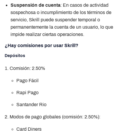
Suspensión de cuenta
: En casos de actividad
sospechosa o incumplimiento de los términos de
servicio, Skrill puede suspender temporal o
permanentemente la cuenta de un usuario, lo que
impide realizar ciertas operaciones.
¿Hay comisiones por usar Skrill?
Depósitos
1. Comisión: 2.50%
Pago Fácil
Rapi Pago
Santander Rio
2. Modos de pago globales (comisión: 2.50%):
Card Diners