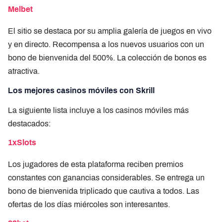
Melbet
El sitio se destaca por su amplia galería de juegos en vivo
y en directo. Recompensa a los nuevos usuarios con un
bono de bienvenida del 500%. La colección de bonos es
atractiva.
Los mejores casinos móviles con Skrill
La siguiente lista incluye a los casinos móviles más
destacados:
1xSlots
Los jugadores de esta plataforma reciben premios
constantes con ganancias considerables. Se entrega un
bono de bienvenida triplicado que cautiva a todos. Las
ofertas de los días miércoles son interesantes.