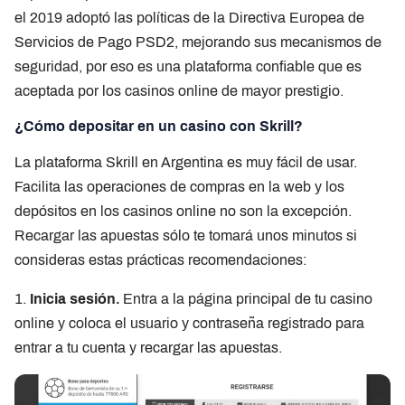
el 2019 adoptó las políticas de la Directiva Europea de
Servicios de Pago PSD2, mejorando sus mecanismos de
seguridad, por eso es una plataforma confiable que es
aceptada por los casinos online de mayor prestigio.
¿Cómo depositar en un casino con Skrill?
La plataforma Skrill en Argentina es muy fácil de usar.
Facilita las operaciones de compras en la web y los
depósitos en los casinos online no son la excepción.
Recargar las apuestas sólo te tomará unos minutos si
consideras estas prácticas recomendaciones:
1.
Inicia sesión.
Entra a la página principal de tu casino
online y coloca el usuario y contraseña registrado para
entrar a tu cuenta y recargar las apuestas.