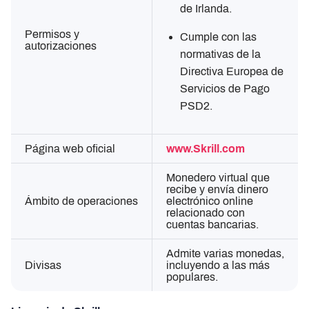
de Irlanda.
Permisos y
Cumple con las
autorizaciones
normativas de la
Directiva Europea de
Servicios de Pago
PSD2.
Página web oficial
www.Skrill.com
Monedero virtual que
recibe y envía dinero
Ámbito de operaciones
electrónico online
relacionado con
cuentas bancarias.
Admite varias monedas,
Divisas
incluyendo a las más
populares.