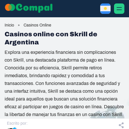
Inicio
Casinos Online
»
Casinos online con Skrill de
Argentina
Explora una experiencia financiera sin complicaciones
con Skrill, una destacada plataforma de pago en línea.
Conocida por su eficiencia, Skrill permite retiros
inmediatos, brindando rapidez y comodidad a tus
transacciones. Con funciones avanzadas de seguridad y
una interfaz intuitiva, Skrill se destaca como una opción
ideal para aquellos que buscan una solución financiera
eficaz al participar en juegos de casino en línea. Descubre
la libertad de manejar tus finanzas en un casino con Skrill.
Escrito por: