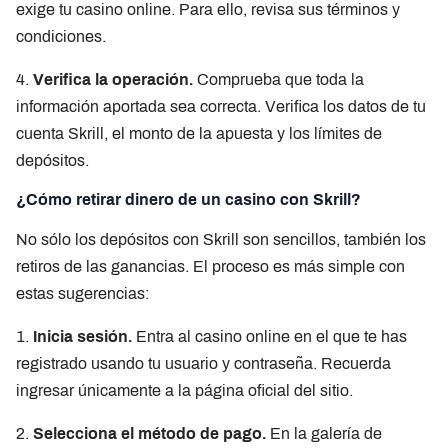
exige tu casino online. Para ello, revisa sus términos y
condiciones.
4.
Verifica la operación.
Comprueba que toda la
información aportada sea correcta. Verifica los datos de tu
cuenta Skrill, el monto de la apuesta y los límites de
depósitos.
¿Cómo retirar dinero de un casino con Skrill?
No sólo los depósitos con Skrill son sencillos, también los
retiros de las ganancias. El proceso es más simple con
estas sugerencias:
1.
Inicia sesión.
Entra al casino online en el que te has
registrado usando tu usuario y contraseña. Recuerda
ingresar únicamente a la página oficial del sitio.
2.
Selecciona el método de pago.
En la galería de