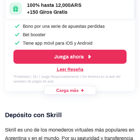
100% hasta 12,000ARS
+150 Giros Gratis
Bono por una serie de apuestas perdidas
Bet booster
Tiene app móvil para iOS y Android
Juega ahora
Leer Reseña
*Publicidad | 18+ | Juega Responsablemente | Ver términos en la web del
operador de juegos de azar
Carga más
Depósito con Skrill
Skrill es uno de los monederos virtuales más populares en
Argentina y en el mundo. Por su seguridad y transferencia