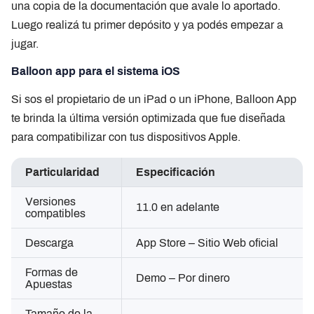
una copia de la documentación que avale lo aportado.
Luego realizá tu primer depósito y ya podés empezar a
jugar.
Balloon app para el sistema iOS
Si sos el propietario de un iPad o un iPhone, Balloon App
te brinda la última versión optimizada que fue diseñada
para compatibilizar con tus dispositivos Apple.
Particularidad
Especificación
Versiones
11.0 en adelante
compatibles
Descarga
App Store – Sitio Web oficial
Formas de
Demo – Por dinero
Apuestas
Tamaño de la