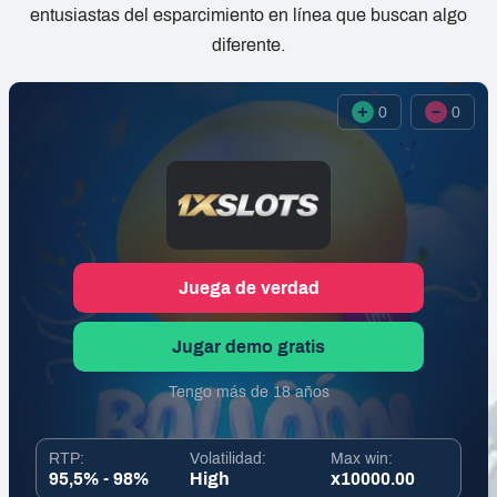
entusiastas del esparcimiento en línea que buscan algo
diferente.
0
0
Juega de verdad
Jugar demo gratis
Tengo más de 18 años
RTP:
Volatilidad:
Max win:
95,5% - 98%
High
x10000.00