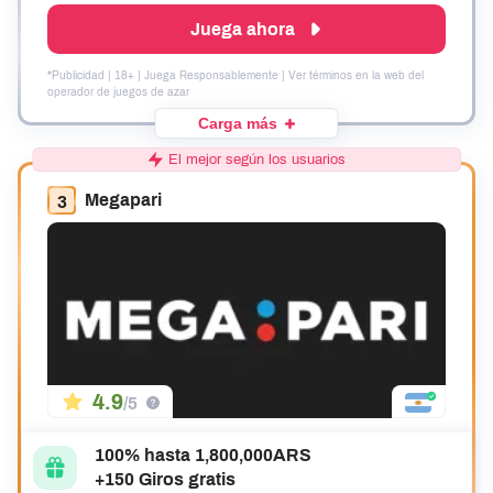
Juega ahora
*Publicidad | 18+ | Juega Responsablemente | Ver términos en la web del
operador de juegos de azar
Carga más
El mejor según los usuarios
Megapari
3
4.9
/5
100% hasta 1,800,000ARS
+150 Giros gratis