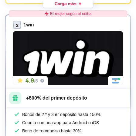
Carga más
El mejor según el editor
1win
2
4.9
/5
+500% del primer depósito
Bonos de 2.º y 3.er depósito hasta 150%
Cuenta con una app para Android o iOS
Bono de reembolso hasta 30%