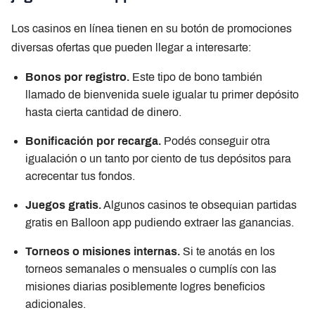
Los casinos en línea tienen en su botón de promociones
diversas ofertas que pueden llegar a interesarte:
Bonos por registro.
Este tipo de bono también
llamado de bienvenida suele igualar tu primer depósito
hasta cierta cantidad de dinero.
Bonificación por recarga.
Podés conseguir otra
igualación o un tanto por ciento de tus depósitos para
acrecentar tus fondos.
Juegos gratis.
Algunos casinos te obsequian partidas
gratis en Balloon app pudiendo extraer las ganancias.
Torneos o misiones internas.
Si te anotás en los
torneos semanales o mensuales o cumplís con las
misiones diarias posiblemente logres beneficios
adicionales.