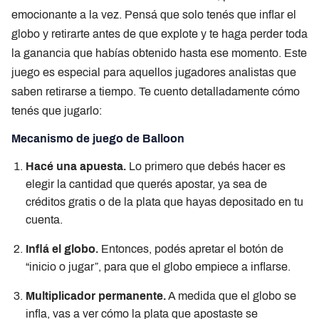
emocionante a la vez. Pensá que solo tenés que inflar el
globo y retirarte antes de que explote y te haga perder toda
la ganancia que habías obtenido hasta ese momento. Este
juego es especial para aquellos jugadores analistas que
saben retirarse a tiempo. Te cuento detalladamente cómo
tenés que jugarlo:
Mecanismo de juego de Balloon
Hacé una apuesta.
Lo primero que debés hacer es
elegir la cantidad que querés apostar, ya sea de
créditos gratis o de la plata que hayas depositado en tu
cuenta.
Inflá el globo.
Entonces, podés apretar el botón de
“inicio o jugar”, para que el globo empiece a inflarse.
Multiplicador permanente.
A medida que el globo se
infla, vas a ver cómo la plata que apostaste se