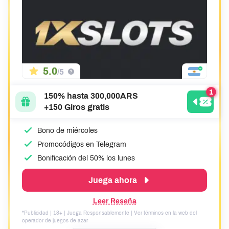
5.0
/5
150% hasta 300,000ARS
+150 Giros gratis
Bono de miércoles
Promocódigos en Telegram
Bonificación del 50% los lunes
Juega ahora
Leer Reseña
*Publicidad | 18+ | Juega Responsablemente | Ver términos en la web del
operador de juegos de azar