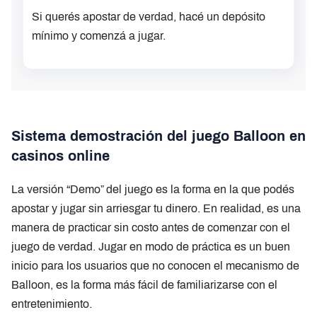
Si querés apostar de verdad, hacé un depósito
mínimo y comenzá a jugar.
Sistema demostración del juego Balloon en
casinos online
La versión “Demo” del juego es la forma en la que podés
apostar y jugar sin arriesgar tu dinero. En realidad, es una
manera de practicar sin costo antes de comenzar con el
juego de verdad. Jugar en modo de práctica es un buen
inicio para los usuarios que no conocen el mecanismo de
Balloon, es la forma más fácil de familiarizarse con el
entretenimiento.