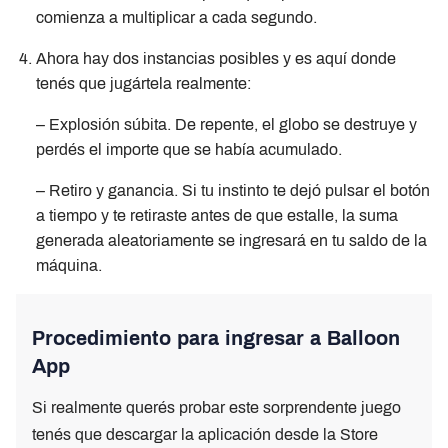
comienza a multiplicar a cada segundo.
Ahora hay dos instancias posibles y es aquí donde
tenés que jugártela realmente:
– Explosión súbita. De repente, el globo se destruye y
perdés el importe que se había acumulado.
– Retiro y ganancia. Si tu instinto te dejó pulsar el botón
a tiempo y te retiraste antes de que estalle, la suma
generada aleatoriamente se ingresará en tu saldo de la
máquina.
Procedimiento para ingresar a Balloon
App
Si realmente querés probar este sorprendente juego
tenés que descargar la aplicación desde la Store