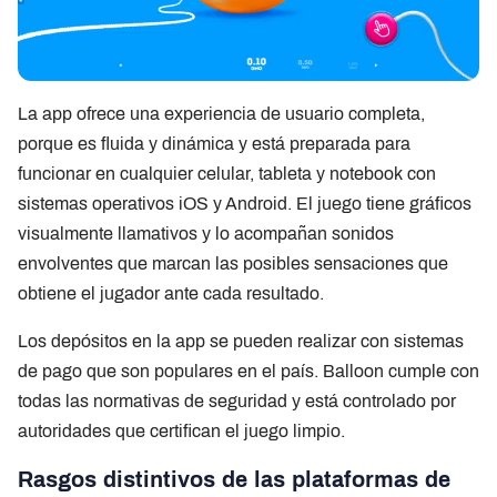
La app ofrece una experiencia de usuario completa,
porque es fluida y dinámica y está preparada para
funcionar en cualquier celular, tableta y notebook con
sistemas operativos iOS y Android. El juego tiene gráficos
visualmente llamativos y lo acompañan sonidos
envolventes que marcan las posibles sensaciones que
obtiene el jugador ante cada resultado.
Los depósitos en la app se pueden realizar con sistemas
de pago que son populares en el país. Balloon cumple con
todas las normativas de seguridad y está controlado por
autoridades que certifican el juego limpio.
Rasgos distintivos de las plataformas de