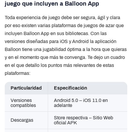
juego que incluyen a Balloon App
Toda experiencia de juego debe ser segura, ágil y clara
por eso existen varias plataformas de juegos de azar que
incluyen Balloon App en sus bibliotecas. Con las
versiones diseñadas para iOS y Android la aplicación
Balloon tiene una jugabilidad óptima a la hora que quieras
y en el momento que más te convenga. Te dejo un cuadro
en el que detallo los puntos más relevantes de estas
plataformas:
Particularidad
Especificación
Versiones
Android 5.0 – iOS 11.0 en
compatibles
adelante
Store respectiva – Sitio Web
Descargas
oficial APK