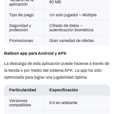
60 MB
aplicación
Tipo de juego
Un solo jugador – Múltiple
Seguridad y
Cifrado de datos –
protección
autenticación biométrica
Promociones
Gran variedad de ofertas
Balloon app para Android y APK
La descarga de esta aplicación puede hacerse a través de
la tienda o por medio del sistema APK. La app ha sido
optimizada para lograr una jugabilidad óptima.
Particularidad
Especificación
Versiones
5.0 en adelante
compatibles