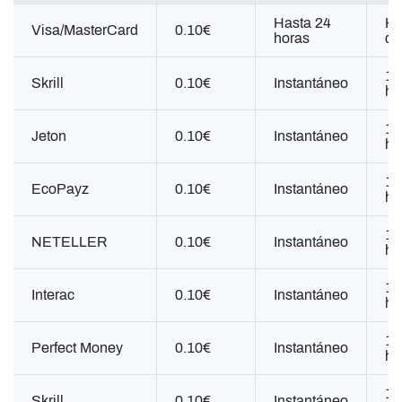
Hasta 24
Ha
Visa/MasterCard
0.10€
horas
dí
12
Skrill
0.10€
Instantáneo
ho
12
Jeton
0.10€
Instantáneo
ho
12
EcoPayz
0.10€
Instantáneo
ho
12
NETELLER
0.10€
Instantáneo
ho
12
Interac
0.10€
Instantáneo
ho
12
Perfect Money
0.10€
Instantáneo
ho
12
Skrill
0.10€
Instantáneo