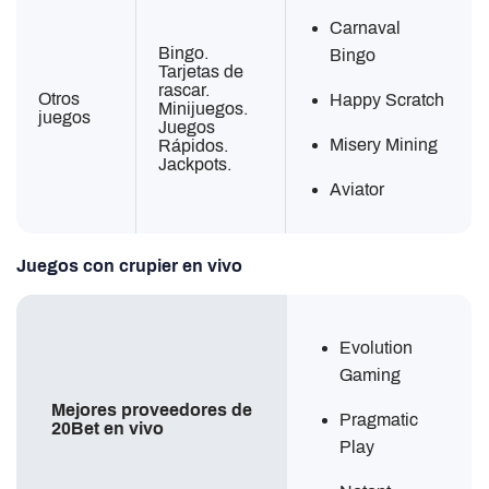
Carnaval
Bingo.
Bingo
Tarjetas de
rascar.
Otros
Happy Scratch
Minijuegos.
juegos
Juegos
Misery Mining
Rápidos.
Jackpots.
Aviator
Juegos con crupier en vivo
Evolution
Gaming
Mejores proveedores de
Pragmatic
20Bet en vivo
Play