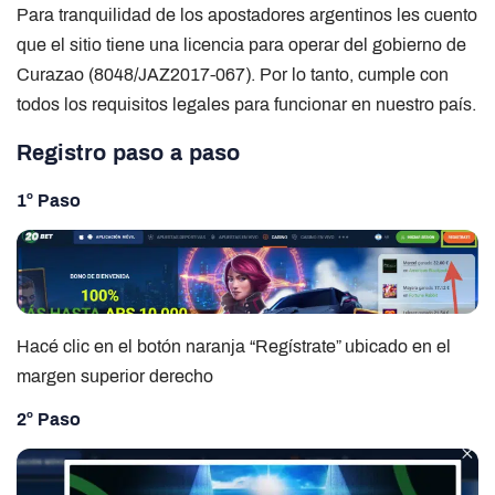
Para tranquilidad de los apostadores argentinos les cuento
que el sitio tiene una licencia para operar del gobierno de
Curazao (8048/JAZ2017-067). Por lo tanto, cumple con
todos los requisitos legales para funcionar en nuestro país.
Registro paso a paso
1º Paso
Hacé clic en el botón naranja “Regístrate” ubicado en el
margen superior derecho
2º Paso