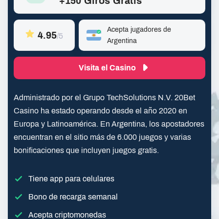
+150 Giros Gratis
Acepta jugadores de
4.95
/5
Argentina
Visita el Casino
Administrado por el Grupo TechSolutions N.V. 20Bet
Casino ha estado operando desde el año 2020 en
Europa y Latinoamérica. En Argentina, los apostadores
encuentran en el sitio más de 6.000 juegos y varias
bonificaciones que incluyen juegos gratis.
Tiene app para celulares
Bono de recarga semanal
Acepta criptomonedas