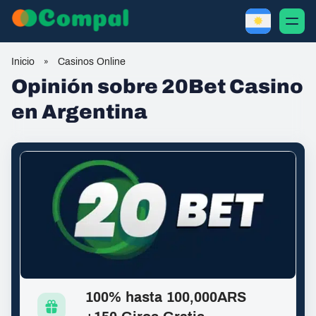
Inicio
Casinos Online
»
Opinión sobre 20Bet Casino
en Argentina
100% hasta 100,000ARS