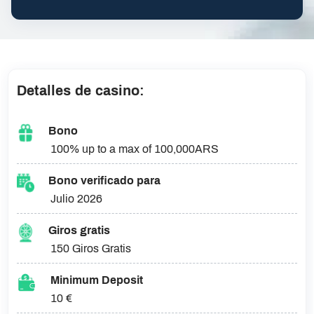
Detalles de casino:
Bono
100% up to a max of 100,000ARS
Bono verificado para
Julio 2026
Giros gratis
150 Giros Gratis
Minimum Deposit
10 €