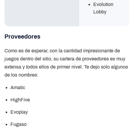
Evolution
Lobby
Proveedores
Como es de esperar, con la cantidad impresionante de
juegos dentro del sitio, su cartera de proveedores es muy
extensa y todos ellos de primer nivel. Te dejo solo algunos
de los nombres:
Amatic
HighFive
Evoplay
Fugaso