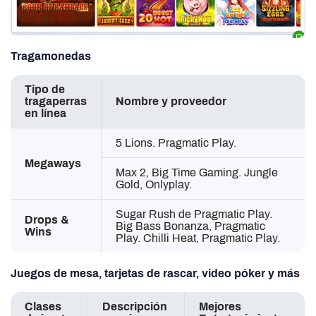
Tragamonedas
Tipo de
tragaperras
Nombre y proveedor
en línea
5 Lions. Pragmatic Play.
Megaways
Max 2, Big Time Gaming. Jungle
Gold, Onlyplay.
Sugar Rush de Pragmatic Play.
Drops &
Big Bass Bonanza, Pragmatic
Wins
Play. Chilli Heat, Pragmatic Play.
Juegos de mesa, tarjetas de rascar, video póker y más
Clases
Descripción
Mejores