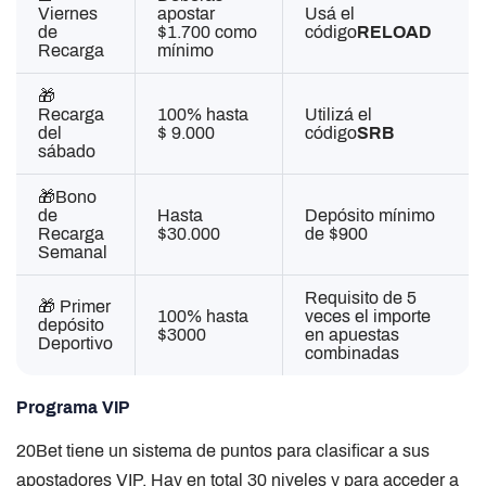
Viernes
apostar
Usá el
de
$1.700 como
código
RELOAD
Recarga
mínimo
🎁
Recarga
100% hasta
Utilizá el
del
$ 9.000
código
SRB
sábado
🎁Bono
de
Hasta
Depósito mínimo
Recarga
$30.000
de $900
Semanal
Requisito de 5
🎁 Primer
100% hasta
veces el importe
depósito
$3000
en apuestas
Deportivo
combinadas
Programa VIP
20Bet tiene un sistema de puntos para clasificar a sus
apostadores VIP. Hay en total 30 niveles y para acceder a