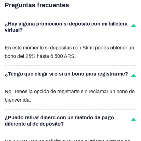
Preguntas frecuentes
¿Hay alguna promoción si deposito con mi billetera
virtual?
En este momento si depositas con Skrill podés obtener un
bono del 25% hasta 6.500 ARS.
¿Tengo que elegir si o si un bono para registrarme?
No. Tenés la opción de registrarte sin reclamar un bono de
bienvenida.
¿Puedo retirar dinero con un método de pago
diferente al de depósito?