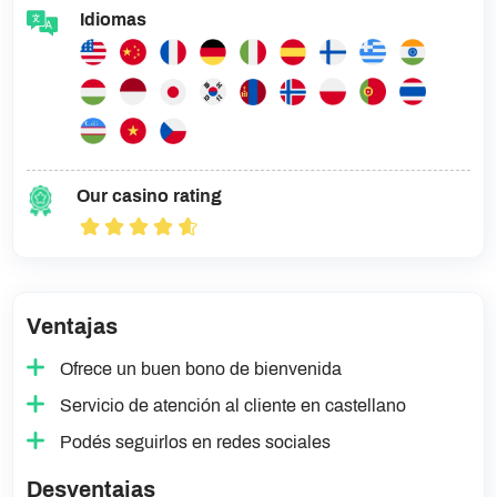
Idiomas
Our casino rating
Ventajas
Ofrece un buen bono de bienvenida
Servicio de atención al cliente en castellano
Podés seguirlos en redes sociales
Desventajas