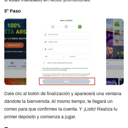
5º Paso
Dale clic al botón de finalización y aparecerá una ventana
dándote la bienvenida. Al mismo tiempo, te llegará un
correo para que confirmes la cuenta. Y ¡Listo! Realiza tu
primer depósito y comienza a jugar.