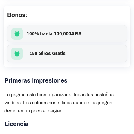
Bonos:
100% hasta 100,000ARS
+150 Giros Gratis
Primeras impresiones
La página está bien organizada, todas las pestañas
visibles. Los colores son nítidos aunque los juegos
demoran un poco al cargar.
Licencia