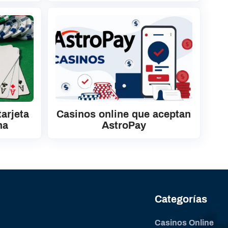
arjeta
Casinos online que aceptan
na
AstroPay
Categorías
Casinos Online