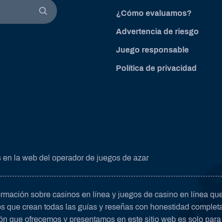
¿Cómo evaluamos?
Advertencia de riesgo
Juego responsable
Política de privacidad
 en la web del operador de juegos de azar
mación sobre casinos en línea y juegos de casino en línea que
 que crean todas las guías y reseñas con honestidad completa 
ón que ofrecemos y presentamos en este sitio web es solo para