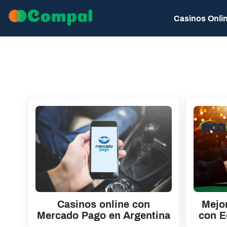
Casinos Onli
Casinos online con
Mejor
Mercado Pago en Argentina
con E