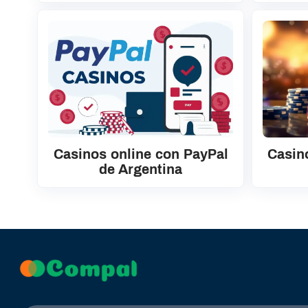
Casinos online con PayPal
Casino
de Argentina