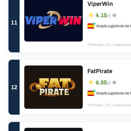
ViperWin
4.15
/5
11
Acepta jugadores de
*Publicidad | 18+ | Juega Resp
FatPirate
4.05
/5
12
Acepta jugadores de
*Publicidad | 18+ | Juega Resp