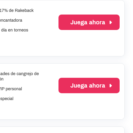
 17% de Rakeback
encantadora
Juega ahora
l día en torneos
dades de cangrejo de
ón
Juega ahora
IP personal
special