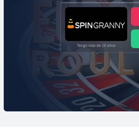
Tengo más de 18 años