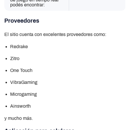
podés encontrar:
Proveedores
El sitio cuenta con excelentes proveedores como:
Redrake
Zitro
One Touch
VibraGaming
Microgaming
Ainsworth
y mucho más.