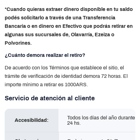
*Cuando quieras extraer dinero disponible en tu saldo
podés solicitarlo a través de una Transferencia
Bancaria o en dinero en Efectivo que podrás retirar en
algunas sus sucursales de, Olavarría, Ezeiza o
Polvorines.
¿Cuánto demora realizar el retiro?
De acuerdo con los Términos que establece el sitio, el
trámite de verificación de identidad demora 72 horas. El
importe mínimo a retirar es 1000ARS.
Servicio de atención al cliente
Todos los días del año durante
Accesibilidad:
24 hs.