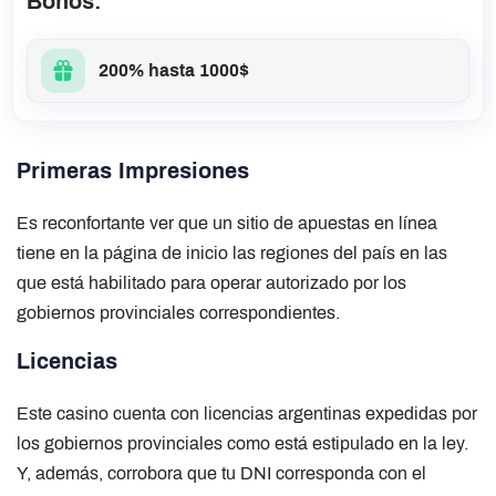
Bonos:
200% hasta 1000$
Primeras Impresiones
Es reconfortante ver que un sitio de apuestas en línea
tiene en la página de inicio las regiones del país en las
que está habilitado para operar autorizado por los
gobiernos provinciales correspondientes.
Licencias
Este casino cuenta con licencias argentinas expedidas por
los gobiernos provinciales como está estipulado en la ley.
Y, además, corrobora que tu DNI corresponda con el