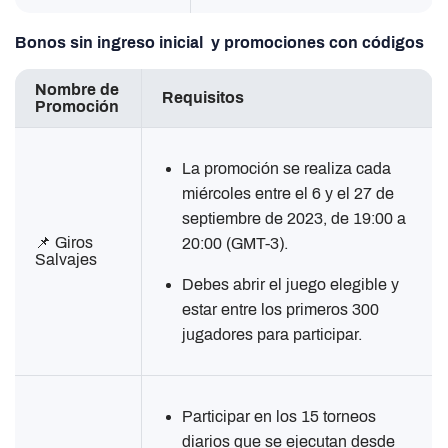
Bonos sin ingreso inicial y promociones con códigos
Nombre de
Requisitos
Promoción
La promoción se realiza cada
miércoles entre el 6 y el 27 de
septiembre de 2023, de 19:00 a
📌 Giros
20:00 (GMT-3).
Salvajes
Debes abrir el juego elegible y
estar entre los primeros 300
jugadores para participar.
Participar en los 15 torneos
diarios que se ejecutan desde