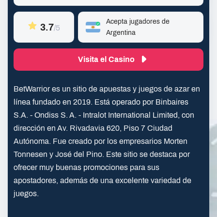
Acepta jugadores de
3.7
/5
Argentina
Visita el Casino
BetWarrior es un sitio de apuestas y juegos de azar en
línea fundado en 2019. Está operado por Binbaires
S.A. - Ondiss S. A. - Intralot International Limited, con
dirección en Av. Rivadavia 620, Piso 7 Ciudad
Autónoma. Fue creado por los empresarios Morten
Tonnesen y José del Pino. Este sitio se destaca por
ofrecer muy buenas promociones para sus
apostadores, además de una excelente variedad de
juegos.