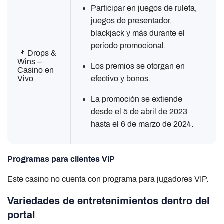
Participar en juegos de ruleta,
juegos de presentador,
blackjack y más durante el
período promocional.
📌 Drops &
Wins –
Los premios se otorgan en
Casino en
Vivo
efectivo y bonos.
La promoción se extiende
desde el 5 de abril de 2023
hasta el 6 de marzo de 2024.
Programas para clientes VIP
Este casino no cuenta con programa para jugadores VIP.
Variedades de entretenimientos dentro del
portal