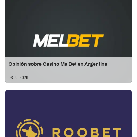
Opinión sobre Casino MelBet en Argentina
03 Jul 2026