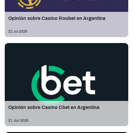
Opinión sobre Casino Roobet en Argentina
22 Jul 2026
Opinión sobre Casino Cbet en Argentina
21 Jun 2026