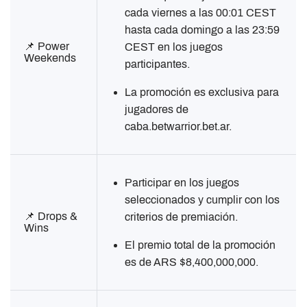
cada viernes a las 00:01 CEST
hasta cada domingo a las 23:59
📌 Power
CEST en los juegos
Weekends
participantes.
La promoción es exclusiva para
jugadores de
caba.betwarrior.bet.ar.
Participar en los juegos
seleccionados y cumplir con los
📌 Drops &
criterios de premiación.
Wins
El premio total de la promoción
es de ARS $8,400,000,000.