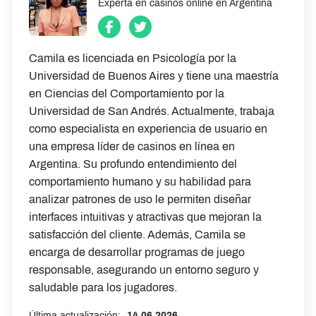
Experta en casinos online en Argentina
Camila es licenciada en Psicología por la
Universidad de Buenos Aires y tiene una maestría
en Ciencias del Comportamiento por la
Universidad de San Andrés. Actualmente, trabaja
como especialista en experiencia de usuario en
una empresa líder de casinos en línea en
Argentina. Su profundo entendimiento del
comportamiento humano y su habilidad para
analizar patrones de uso le permiten diseñar
interfaces intuitivas y atractivas que mejoran la
satisfacción del cliente. Además, Camila se
encarga de desarrollar programas de juego
responsable, asegurando un entorno seguro y
saludable para los jugadores.
Última actualización:
14.06.2026