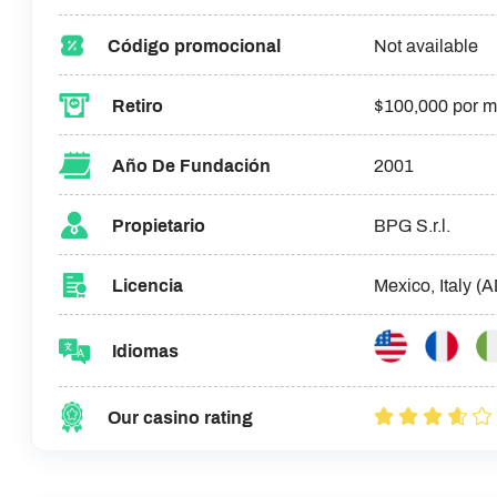
Código promocional
Not available
Retiro
$100,000 por 
Año De Fundación
2001
Propietario
BPG S.r.l.
Licencia
Mexico, Italy (
Idiomas
Our casino rating