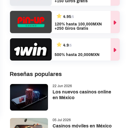
+150 Giros gratis
4.95
/5
120% hasta 100,000MXN
+250 Giros Gratis
4.9
/5
500% hasta 20,000MXN
Reseñas populares
22 Jun 2026
Los nuevos casinos online
en México
05 Jul 2026
Casinos móviles en México