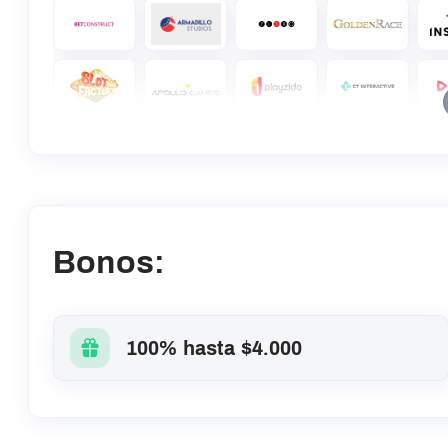
Bonos:
100% hasta $4.000