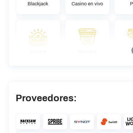
Blackjack
Casino en vivo
P
Jackpot
Baccarat
D
Proveedores:
Video póker
Bingo
Ap