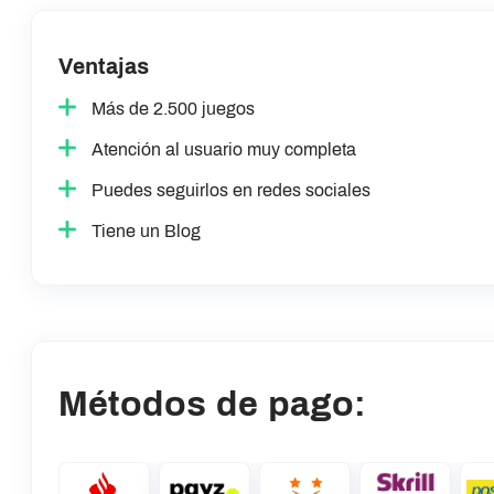
Ventajas
Más de 2.500 juegos
Atención al usuario muy completa
Puedes seguirlos en redes sociales
Tiene un Blog
Métodos de pago: