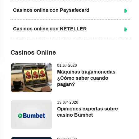
Casinos online con Paysafecard
Casinos online con NETELLER
Casinos Online
01 Jul 2026
Máquinas tragamonedas
¿Cómo saber cuando
pagan?
13 Jun 2026
Opiniones expertas sobre
casino Bumbet