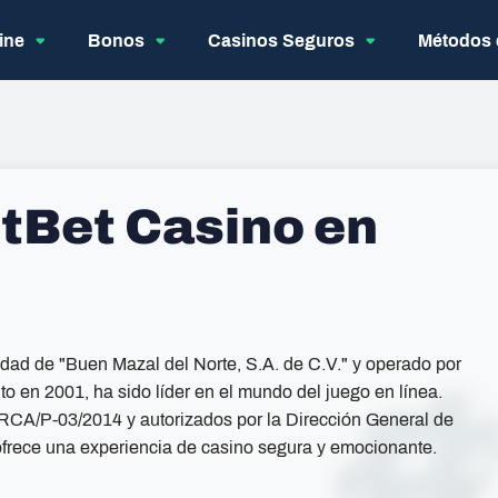
ine
Bonos
Casinos Seguros
Métodos 
tBet Casino en
dad de "Buen Mazal del Norte, S.A. de C.V." y operado por
o en 2001, ha sido líder en el mundo del juego en línea.
A/P-03/2014 y autorizados por la Dirección General de
rece una experiencia de casino segura y emocionante.