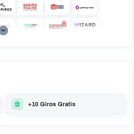
+10 Giros Gratis