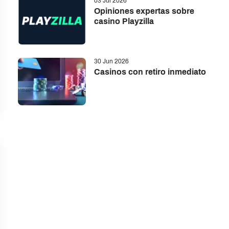
03 Jul 2026
Opiniones expertas sobre
casino Playzilla
30 Jun 2026
Casinos con retiro inmediato