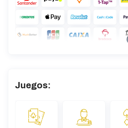
Juegos: