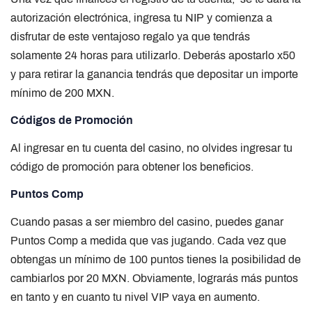
autorización electrónica, ingresa tu NIP y comienza a
disfrutar de este ventajoso regalo ya que tendrás
solamente 24 horas para utilizarlo. Deberás apostarlo x50
y para retirar la ganancia tendrás que depositar un importe
mínimo de 200 MXN.
Códigos de Promoción
Al ingresar en tu cuenta del casino, no olvides ingresar tu
código de promoción para obtener los beneficios.
Puntos Comp
Cuando pasas a ser miembro del casino, puedes ganar
Puntos Comp a medida que vas jugando. Cada vez que
obtengas un mínimo de 100 puntos tienes la posibilidad de
cambiarlos por 20 MXN. Obviamente, lograrás más puntos
en tanto y en cuanto tu nivel VIP vaya en aumento.