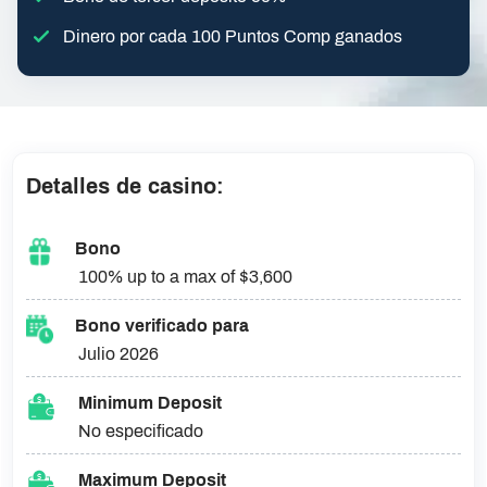
Dinero por cada 100 Puntos Comp ganados
Detalles de casino:
Bono
100% up to a max of $3,600
Bono verificado para
Julio 2026
Minimum Deposit
No especificado
Maximum Deposit