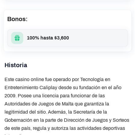
Bonos:
100% hasta $3,600
Historia
Este casino online fue operado por Tecnología en
Entretenimiento Caliplay desde su fundación en el año
2009. Posee una licencia para funcionar de las
Autoridades de Juegos de Malta que garantiza la
legitimidad del sitio. Además, la Secretaría de la
Gobernación en la parte de Dirección de Juegos y Sorteos
de este país, regula y autoriza las actividades deportivas