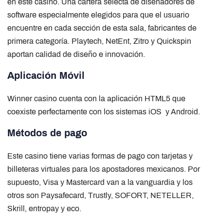
en este casino. Una cartera selecta de diseñadores de
software especialmente elegidos para que el usuario
encuentre en cada sección de esta sala, fabricantes de
primera categoría. Playtech, NetEnt, Zitro y Quickspin
aportan calidad de diseño e innovación.
Aplicación Móvil
Winner casino cuenta con la aplicación HTML5 que
coexiste perfectamente con los sistemas iOS y Android.
Métodos de pago
Este casino tiene varias formas de pago con tarjetas y
billeteras virtuales para los apostadores mexicanos. Por
supuesto, Visa y Mastercard van a la vanguardia y los
otros son Paysafecard, Trustly, SOFORT, NETELLER,
Skrill, entropay y eco.