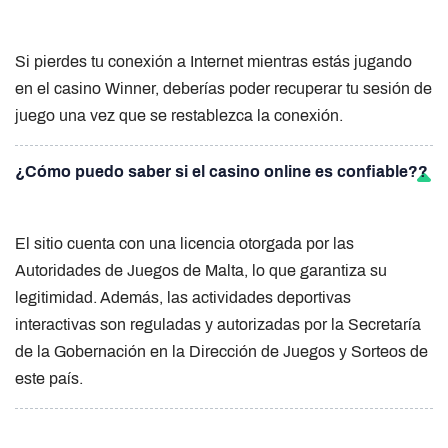
Si pierdes tu conexión a Internet mientras estás jugando
en el casino Winner, deberías poder recuperar tu sesión de
juego una vez que se restablezca la conexión.
¿Cómo puedo saber si el casino online es confiable??
El sitio cuenta con una licencia otorgada por las
Autoridades de Juegos de Malta, lo que garantiza su
legitimidad. Además, las actividades deportivas
interactivas son reguladas y autorizadas por la Secretaría
de la Gobernación en la Dirección de Juegos y Sorteos de
este país.