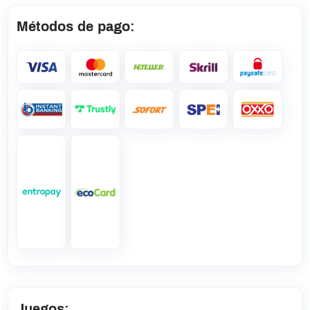
Métodos de pago:
Juegos: