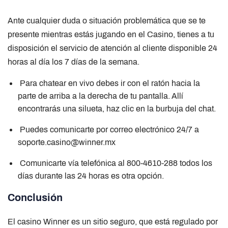
Ante cualquier duda o situación problemática que se te
presente mientras estás jugando en el Casino, tienes a tu
disposición el servicio de atención al cliente disponible 24
horas al día los 7 días de la semana.
Para chatear en vivo debes ir con el ratón hacia la
parte de arriba a la derecha de tu pantalla. Allí
encontrarás una silueta, haz clic en la burbuja del chat.
Puedes comunicarte por correo electrónico 24/7 a
soporte.casino@winner.mx
Comunicarte vía telefónica al 800-4610-288 todos los
días durante las 24 horas es otra opción.
Conclusión
El casino Winner es un sitio seguro, que está regulado por