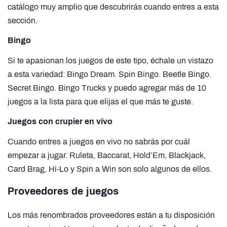
catálogo muy amplio que descubrirás cuando entres a esta
sección.
Bingo
Si te apasionan los juegos de este tipo, échale un vistazo
a esta variedad: Bingo Dream. Spin Bingo. Beetle Bingo.
Secret Bingo. Bingo Trucks y puedo agregar más de 10
juegos a la lista para que elijas el que más te guste.
Juegos con crupier en vivo
Cuando entres a juegos en vivo no sabrás por cuál
empezar a jugar. Ruleta, Baccarat, Hold’Em, Blackjack,
Card Brag, Hi-Lo y Spin a Win son solo algunos de ellos.
Proveedores de juegos
Los más renombrados proveedores están a tu disposición