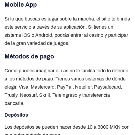
Mobile App
Si lo que buscas es jugar sobre la marcha, el sitio te brinda
este servicio a través de su aplicación. Si tienes un
sistema iOS o Android, podrás entrar al casino y participar
de la gran variedad de juegos.
Métodos de pago
Como puedes imaginar el casino te facilita todo lo referido
a los métodos de pago. Tienes varios sistemas de dónde
elegir. Visa, Mastercard, PayPal, Neteller, Paysafecard,
Trusly, Neosurf, Skrill, Teleingreso y transferencia
bancaria.
Depósitos
Los depósitos se pueden hacer desde 10 a 3000 MXN con