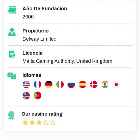
Año De Fundación
2006
Propietario
Betway Limited
Licencia
Malta Gaming Authority, United Kingdom
Idiomas
Our casino rating