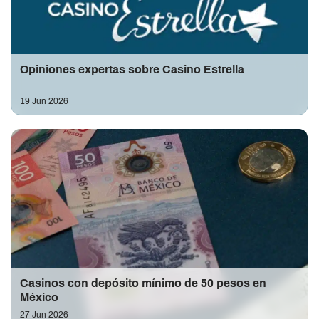
Opiniones expertas sobre Casino Estrella
19 Jun 2026
Casinos con depósito mínimo de 50 pesos en
México
27 Jun 2026