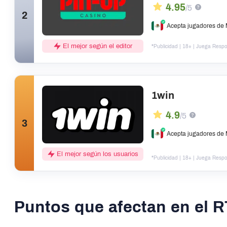
4.95
/5
2
Acepta jugadores de
El mejor según el editor
*Publicidad | 18+ | Juega Resp
1win
4.9
/5
3
Acepta jugadores de
El mejor según los usuarios
*Publicidad | 18+ | Juega Resp
Puntos que afectan en el 