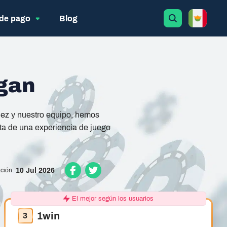
de pago
Blog
agan
ez y nuestro equipo, hemos
uta de una experiencia de juego
10 Jul 2026
ación:
El mejor según los usuarios
1win
3