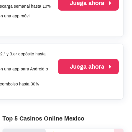
Juega ahora
recarga semanal hasta 10%
n una app móvil
2.º y 3.er depósito hasta
Juega ahora
n una app para Android o
reembolso hasta 30%
Top 5 Casinos Online Mexico