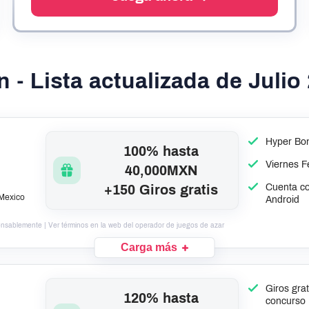
 - Lista actualizada de Julio
Hyper Bo
100% hasta
Viernes F
40,000MXN
+150 Giros gratis
Cuenta co
 Mexico
Android
onsablemente | Ver términos en la web del operador de juegos de azar
Carga más
Giros grat
120% hasta
concurso