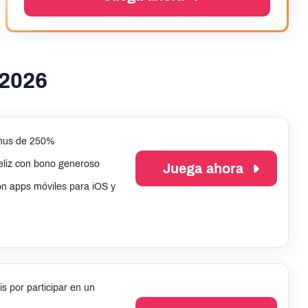
 2026
nus de 250%
eliz con bono generoso
Juega ahora
n apps móviles para iOS y
is por participar en un