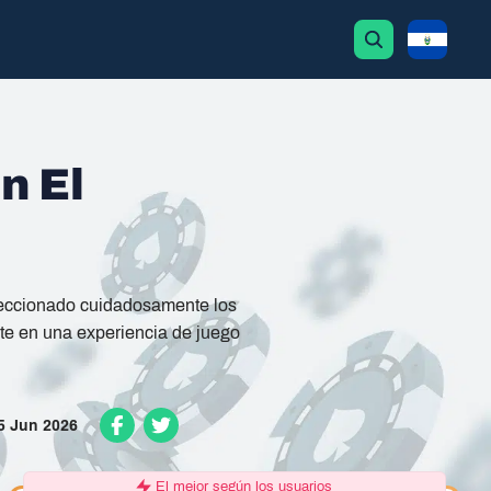
n El
leccionado cuidadosamente los
te en una experiencia de juego
5 Jun 2026
El mejor según los usuarios