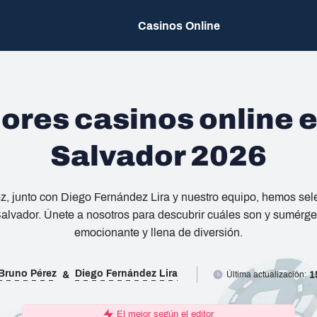
Casinos Online
ores casinos online e
Salvador 2026
ez, junto con Diego Fernández Lira y nuestro equipo, hemos se
Salvador. Únete a nosotros para descubrir cuáles son y sumérge
emocionante y llena de diversión.
Bruno Pérez
Diego Fernández Lira
&
1
Última actualización:
El mejor según el editor