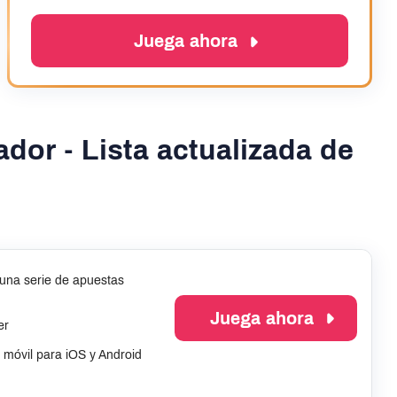
Juega ahora
dor - Lista actualizada de
una serie de apuestas
Juega ahora
er
 móvil para iOS y Android