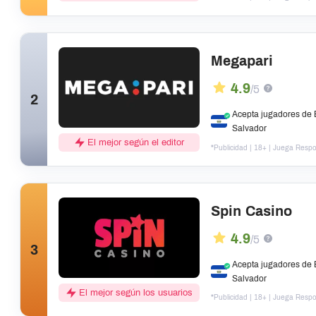
Megapari
4.9
/5
2
Acepta jugadores de 
Salvador
El mejor según el editor
*Publicidad | 18+ | Juega Resp
Spin Casino
4.9
/5
3
Acepta jugadores de 
Salvador
El mejor según los usuarios
*Publicidad | 18+ | Juega Resp