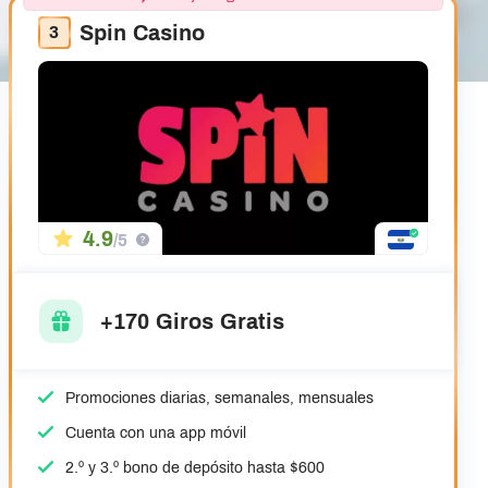
Spin Casino
3
4.9
/5
+170 Giros Gratis
Promociones diarias, semanales, mensuales
Cuenta con una app móvil
2.º y 3.º bono de depósito hasta $600