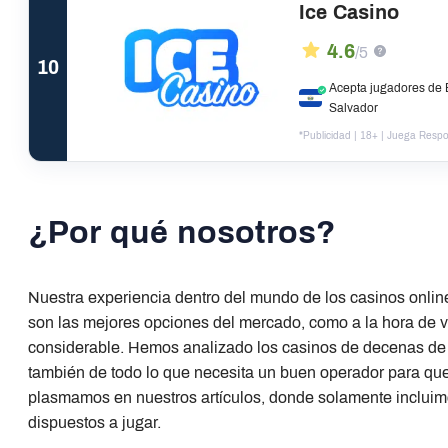
Ice Casino
4.6
/5
10
Acepta jugadores de 
Salvador
*Publicidad | 18+ | Juega Resp
¿Por qué nosotros?
Nuestra experiencia dentro del mundo de los casinos online,
son las mejores opciones del mercado, como a la hora de v
considerable. Hemos analizado los casinos de decenas de p
también de todo lo que necesita un buen operador para que 
plasmamos en nuestros artículos, donde solamente incluim
dispuestos a jugar.