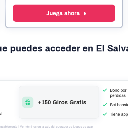
Juega ahora
ue puedes acceder en El Salva
Bono por 
perdidas
+150 Giros Gratis
Bet boost
El
Tiene app
onsablemente | Ver términos en la web del operador de juegos de azar