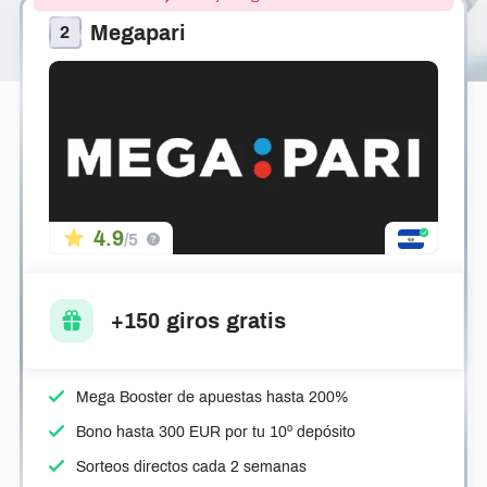
Megapari
2
4.9
/5
+150 giros gratis
Mega Booster de apuestas hasta 200%
Bono hasta 300 EUR por tu 10º depósito
Sorteos directos cada 2 semanas