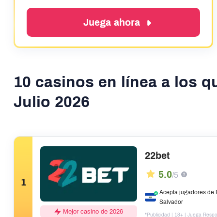
Juega ahora
10 casinos en línea a los q
Julio 2026
22bet
5.0
/5
1
Acepta jugadores de 
Salvador
Mejor casino de 2026
*Publicidad | 18+ | Juega Resp