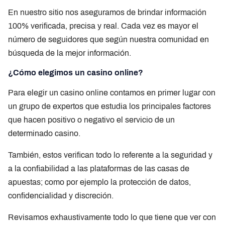
En nuestro sitio nos aseguramos de brindar información
100% verificada, precisa y real. Cada vez es mayor el
número de seguidores que según nuestra comunidad en
búsqueda de la mejor información.
¿Cómo elegimos un casino online?
Para elegir un casino online contamos en primer lugar con
un grupo de expertos que estudia los principales factores
que hacen positivo o negativo el servicio de un
determinado casino.
También, estos verifican todo lo referente a la seguridad y
a la confiabilidad a las plataformas de las casas de
apuestas; como por ejemplo la protección de datos,
confidencialidad y discreción.
Revisamos exhaustivamente todo lo que tiene que ver con