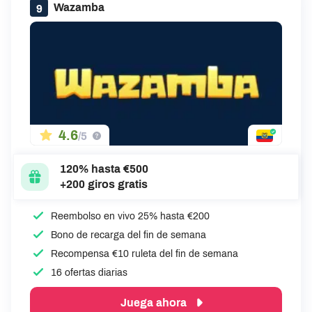
Wazamba
9
4.6
/5
120% hasta €500
+200 giros gratis
Reembolso en vivo 25% hasta €200
Bono de recarga del fin de semana
Recompensa €10 ruleta del fin de semana
16 ofertas diarias
Juega ahora