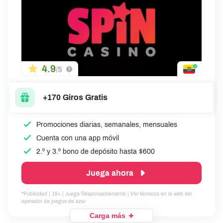
4.9
/5
+170 Giros Gratis
Promociones diarias, semanales, mensuales
Cuenta con una app móvil
2.º y 3.º bono de depósito hasta $600
Juega ahora
*Publicidad | 18+ | Juega Responsablemente | Ver términos en la web del
operador de juegos de azar
Carga más