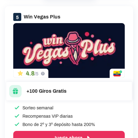
Win Vegas Plus
5
4.8
/5
+100 Giros Gratis
Sorteo semanal
Recompensas VIP diarias
Bono de 2º y 3º depósito hasta 200%
Juega ahora