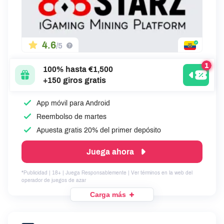
4.6
/5
100% hasta €1,500
+150 giros gratis
App móvil para Android
Reembolso de martes
Apuesta gratis 20% del primer depósito
Juega ahora
*Publicidad | 18+ | Juega Responsablemente | Ver términos en la web del
operador de juegos de azar
Carga más