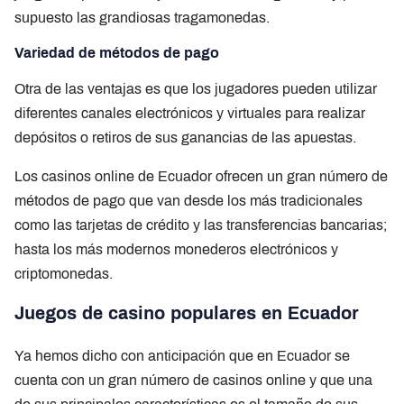
supuesto las grandiosas tragamonedas.
Variedad de métodos de pago
Otra de las ventajas es que los jugadores pueden utilizar
diferentes canales electrónicos y virtuales para realizar
depósitos o retiros de sus ganancias de las apuestas.
Los casinos online de Ecuador ofrecen un gran número de
métodos de pago que van desde los más tradicionales
como las tarjetas de crédito y las transferencias bancarias;
hasta los más modernos monederos electrónicos y
criptomonedas.
Juegos de casino populares en Ecuador
Ya hemos dicho con anticipación que en Ecuador se
cuenta con un gran número de casinos online y que una