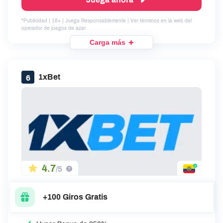
*Publicidad | 18+ | Juega Responsablemente | Ver términos en la web del
operador de juegos de azar
Carga más
1xBet
6
4.7
/5
+100 Giros Gratis