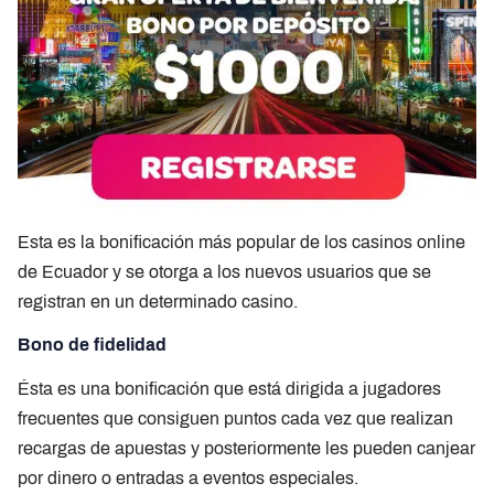
Esta es la bonificación más popular de los casinos online
de Ecuador y se otorga a los nuevos usuarios que se
registran en un determinado casino.
Bono de fidelidad
Ésta es una bonificación que está dirigida a jugadores
frecuentes que consiguen puntos cada vez que realizan
recargas de apuestas y posteriormente les pueden canjear
por dinero o entradas a eventos especiales.