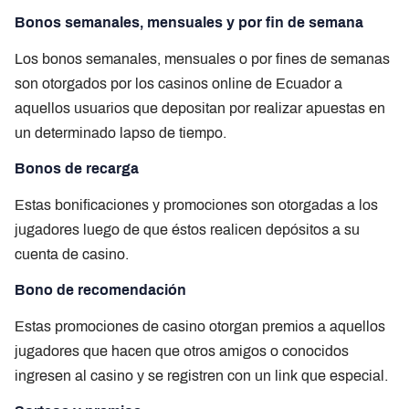
Bonos semanales, mensuales y por fin de semana
Los bonos semanales, mensuales o por fines de semanas
son otorgados por los casinos online de Ecuador a
aquellos usuarios que depositan por realizar apuestas en
un determinado lapso de tiempo.
Bonos de recarga
Estas bonificaciones y promociones son otorgadas a los
jugadores luego de que éstos realicen depósitos a su
cuenta de casino.
Bono de recomendación
Estas promociones de casino otorgan premios a aquellos
jugadores que hacen que otros amigos o conocidos
ingresen al casino y se registren con un link que especial.