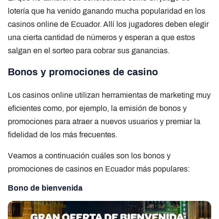
lotería que ha venido ganando mucha popularidad en los
casinos online de Ecuador. Allí los jugadores deben elegir
una cierta cantidad de números y esperan a que estos
salgan en el sorteo para cobrar sus ganancias.
Bonos y promociones de casino
Los casinos online utilizan herramientas de marketing muy
eficientes como, por ejemplo, la emisión de bonos y
promociones para atraer a nuevos usuarios y premiar la
fidelidad de los más frecuentes.
Veamos a continuación cuáles son los bonos y
promociones de casinos en Ecuador más populares:
Bono de bienvenida