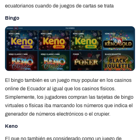
ecuatorianos cuando de juegos de cartas se trata
Bingo
El bingo también es un juego muy popular en los casinos
online de Ecuador al igual que los casinos físicos.
Simplemente, los jugadores compran las tarjetas de bingo
virtuales o físicas iba marcando los números que indica el
generador de números electrónicos o el crupier.
Keno
El que no también es considerado como un juego de