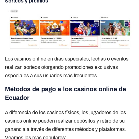
Sorteos y premios
Los casinos online en días especiales, fechas o eventos
realizan sorteos otorgando promociones exclusivas
especiales a sus usuarios más frecuentes.
Métodos de pago a los casinos online de
Ecuador
A diferencia de los casinos físicos, los jugadores de los
casinos online pueden realizar depósitos y retiro de su
ganancia a través de diferentes métodos y plataformas.
Veamos las más populares: