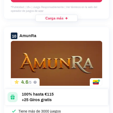
*Publicidad | 18+ | Juega Responsablemente | Ver términos en la web del
operador de juegos de azar
Carga más
AmunRa
10
4.6
/5
100% hasta €115
+25 Giros gratis
Tiene más de 3000 juegos