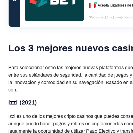
Acepta jugadores de 
*Publicidad | 18+ | Juega Resp
Los 3 mejores nuevos casi
Para seleccionar entre las mejores nuevas plataformas qu
entre sus estándares de seguridad, la cantidad de juegos y
la innovación y comodidad en su navegación. Basado en est
son:
Izzi (2021)
Izzi es uno de los mejores cripto casinos que puedes cons
aunque puedo hacer pagos y retiros en criptomonedas com
igualmente la oportunidad de utilizar Pago Efectivo y tran