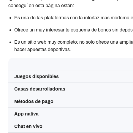
conseguí en esta página están:
Es una de las plataformas con la interfaz más moderna e
Ofrece un muy interesante esquema de bonos sin depósit
Es un sitio web muy completo; no solo ofrece una ampli
hacer apuestas deportivas.
Juegos disponibles
Casas desarrolladoras
Métodos de pago
App nativa
Chat en vivo