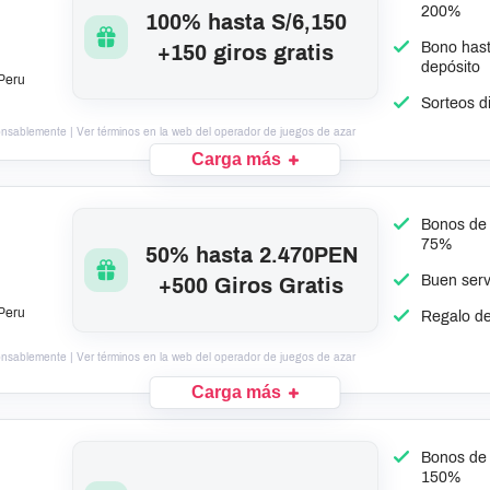
200%
100% hasta S/6,150
Bono hast
+150 giros gratis
depósito
Peru
Sorteos d
onsablemente | Ver términos en la web del operador de juegos de azar
Carga más
Bonos de 
75%
50% hasta 2.470PEN
Buen serv
+500 Giros Gratis
Peru
Regalo d
onsablemente | Ver términos en la web del operador de juegos de azar
Carga más
Bonos de 
150%