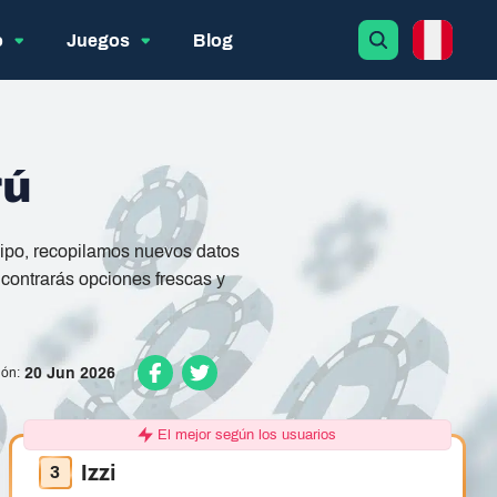
o
Juegos
Blog
rú
ipo, recopilamos nuevos datos
ncontrarás opciones frescas y
20 Jun 2026
ión:
El mejor según los usuarios
Izzi
3