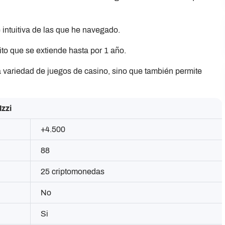
 intuitiva de las que he navegado.
o que se extiende hasta por 1 año.
a variedad de juegos de casino, sino que también permite
Izzi
+4.500
88
25 criptomonedas
No
Si