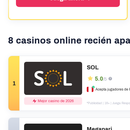
8 casinos online recién apa
SOL
5.0
/5
1
Acepta jugadores de 
Mejor casino de 2026
*Publicidad | 18+ | Juega Resp
Megapari