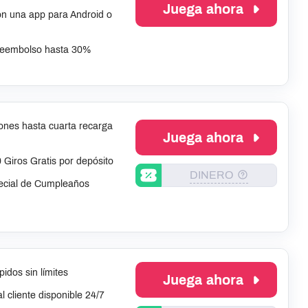
Juega ahora
n una app para Android o
reembolso hasta 30%
iones hasta cuarta recarga
Juega ahora
 Giros Gratis por depósito
DINERO
ecial de Cumpleaños
pidos sin límites
Juega ahora
l cliente disponible 24/7