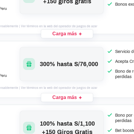
+150 giros gratis
Bonos exc
Peru
onsablemente | Ver términos en la web del operador de juegos de azar
Carga más
Servicio d
Acepta Cr
300% hasta S/76,000
Bono de 
Peru
perdidas
onsablemente | Ver términos en la web del operador de juegos de azar
Carga más
Bono por 
perdidas
100% hasta S/1,100
Bet boost
+150 Giros Gratis