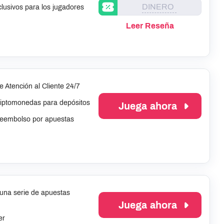
DINERO
lusivos para los jugadores
Leer Reseña
e Atención al Cliente 24/7
iptomonedas para depósitos
Juega ahora
reembolso por apuestas
una serie de apuestas
Juega ahora
er