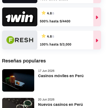
4.8
/5
500% hasta S/4400
4.8
/5
100% hasta S/3,000
Reseñas populares
17 Jun 2026
Casinos móviles en Perú
20 Jun 2026
Nuevos casinos en Perú