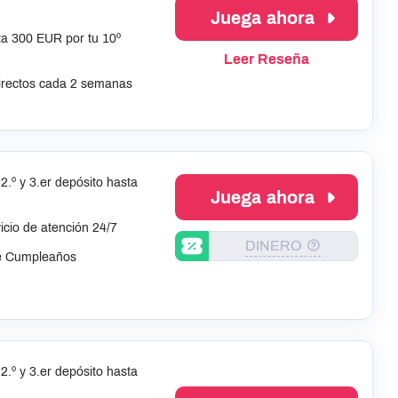
Juega ahora
a 300 EUR por tu 10º
Leer Reseña
irectos cada 2 semanas
2.º y 3.er depósito hasta
Juega ahora
icio de atención 24/7
DINERO
e Cumpleaños
2.º y 3.er depósito hasta