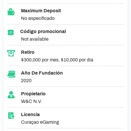
Maximum Deposit
No especificado
Código promocional
Not available
Retiro
$300,000 por mes, $10,000 por dia
Año De Fundación
2020
Propietario
W&C N.V.
Licencia
Curaçao eGaming