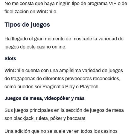
No me consta que haya ningún tipo de programa VIP o de
fidelización en WinChile.
Tipos de juegos
Ha llegado el gran momento de mostrarte la variedad de
juegos de este casino online:
Slots
WinChile cuenta con una amplísima variedad de juegos
de tragaperras de diferentes proveedores reconocidos,
como pueden ser Pragmatic Play o Playtech.
Juegos de mesa, videopóker y más
Sus juegos principales en la sección de juegos de mesa
son blackjack, ruleta, póker y baccarat.
Una adición que no se suele ver en todos los casinos