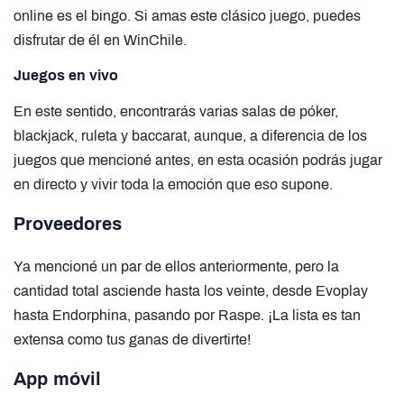
online es el bingo. Si amas este clásico juego, puedes
disfrutar de él en WinChile.
Juegos en vivo
En este sentido, encontrarás varias salas de póker,
blackjack, ruleta y baccarat, aunque, a diferencia de los
juegos que mencioné antes, en esta ocasión podrás jugar
en directo y vivir toda la emoción que eso supone.
Proveedores
Ya mencioné un par de ellos anteriormente, pero la
cantidad total asciende hasta los veinte, desde Evoplay
hasta Endorphina, pasando por Raspe. ¡La lista es tan
extensa como tus ganas de divertirte!
App móvil