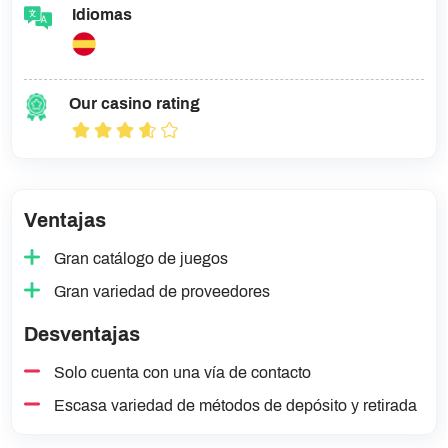
Idiomas
Our casino rating
Ventajas
Gran catálogo de juegos
Gran variedad de proveedores
Desventajas
Solo cuenta con una vía de contacto
Escasa variedad de métodos de depósito y retirada