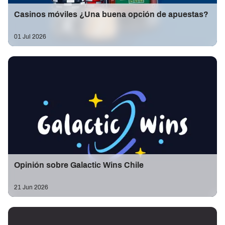
Casinos móviles ¿Una buena opción de apuestas?
01 Jul 2026
Opinión sobre Galactic Wins Chile
21 Jun 2026