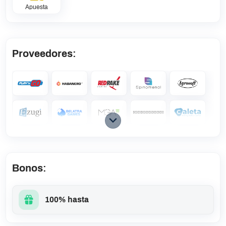
Apuesta
Proveedores:
Bonos:
100% hasta