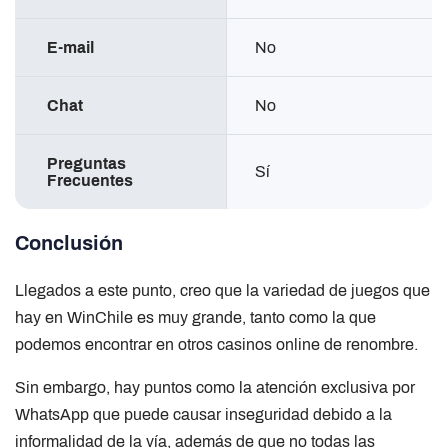
E-mail
No
Chat
No
Preguntas
Sí
Frecuentes
Conclusión
Llegados a este punto, creo que la variedad de juegos que
hay en WinChile es muy grande, tanto como la que
podemos encontrar en otros casinos online de renombre.
Sin embargo, hay puntos como la atención exclusiva por
WhatsApp que puede causar inseguridad debido a la
informalidad de la vía, además de que no todas las