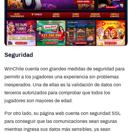
Seguridad
WinChile cuenta con grandes medidas de seguridad para
permitir a los jugadores una experiencia sin problemas
inesperados. Una de ellas es la validación de datos con
terceros autorizados para comprobar que todos los
jugadores son mayores de edad.
Por otro lado, su página web cuenta con seguridad SSL
para conseguir que las comunicaciones sean seguras
mientras ingresa sus datos más sensibles, ya sean