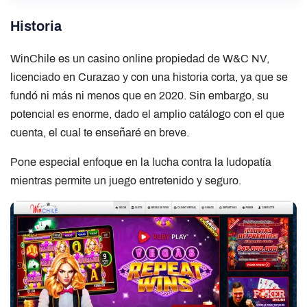
Historia
WinChile es un casino online propiedad de W&C NV,
licenciado en Curazao y con una historia corta, ya que se
fundó ni más ni menos que en 2020. Sin embargo, su
potencial es enorme, dado el amplio catálogo con el que
cuenta, el cual te enseñaré en breve.
Pone especial enfoque en la lucha contra la ludopatía
mientras permite un juego entretenido y seguro.