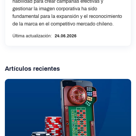
habilidad para crear campañas efectivas y
gestionar la imagen corporativa ha sido
fundamental para la expansión y el reconocimiento
de la marca en el competitivo mercado chileno.
Última actualización:
24.06.2026
Artículos recientes