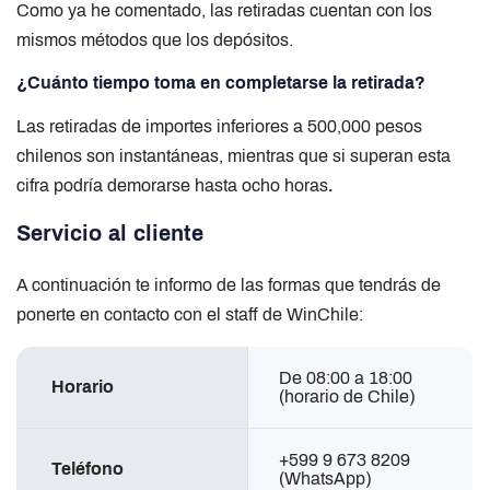
Como ya he comentado, las retiradas cuentan con los
mismos métodos que los depósitos.
¿Cuánto tiempo toma en completarse la retirada?
Las retiradas de importes inferiores a 500,000 pesos
chilenos son instantáneas, mientras que si superan esta
cifra podría demorarse hasta ocho horas
.
Servicio al cliente
A continuación te informo de las formas que tendrás de
ponerte en contacto con el staff de WinChile:
De 08:00 a 18:00
Horario
(horario de Chile)
+599 9 673 8209
Teléfono
(WhatsApp)